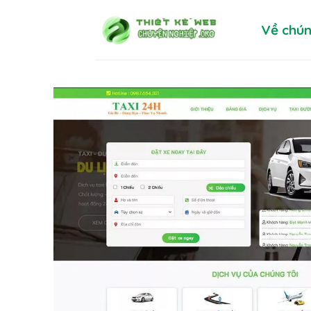
Skip
Về chún
to
content