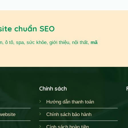
site chuẩn SEO
 ô tô, spa, sức khỏe, giới thiệu, nội thất,
mã
Chính sách
Hướng dẫn thanh toán
website
Chính sách bảo hành
Cính sách hoàn tiền