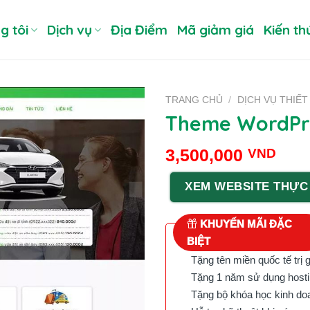
g tôi
Dịch vụ
Địa Điểm
Mã giảm giá
Kiến th
TRANG CHỦ
/
DỊCH VỤ THIẾT
Theme WordPres
3,500,000
VND
XEM WEBSITE THỰC
KHUYẾN MÃI ĐẶC
BIỆT
Tặng tên miền quốc tế trị 
Tặng 1 năm sử dụng hostin
Tặng bộ khóa học kinh doan