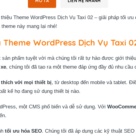
MÔ TẢ
LIÊN HỆ NHANH
thiệu Theme WordPress Dịch Vụ Taxi 02 – giải pháp tối ưu
à theme này mang lại nhé!
a Theme WordPress Dịch Vụ Taxi 0
sản phẩm tuyệt vời mà chúng tôi rất tự hào được giới thiệ
 xe
, chúng tôi đã tạo ra một theme đáp ứng đầy đủ nhu cầu 
thích với mọi thiết bị
, từ desktop đến mobile và tablet. 
bất kể họ đang sử dụng thiết bị nào.
dPress, một CMS phổ biến và dễ sử dụng. Với
WooCommerc
ến.
nh
tối ưu hóa SEO
. Chúng tôi đã áp dụng các kỹ thuật SEO 