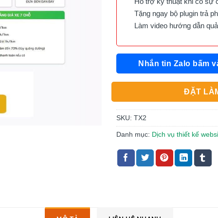
Hỗ trợ kỹ thuật khi có sự 
Tặng ngay bộ plugin trả phí 
Làm video hướng dẫn quản 
Nhắn tin Zalo bấm v
ĐẶT LÀM
SKU:
TX2
Danh mục:
Dịch vụ thiết kế websi