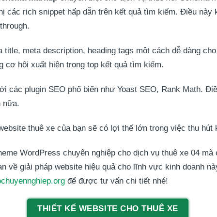
hị các rich snippet hấp dẫn trên kết quả tìm kiếm. Điều này
-through.
 title, meta description, heading tags một cách dễ dàng cho
 cơ hội xuất hiện trong top kết quả tìm kiếm.
ới các plugin SEO phổ biến như Yoast SEO, Rank Math. Điề
n nữa.
site thuê xe của bạn sẽ có lợi thế lớn trong việc thu hút 
 theme WordPress chuyên nghiệp cho dịch vụ thuê xe 04 mà c
uan về giải pháp website hiệu quả cho lĩnh vực kinh doanh 
bchuyennghiep.org
để được tư vấn chi tiết nhé!
THIẾT KẾ WEBSITE CHO THUÊ XE