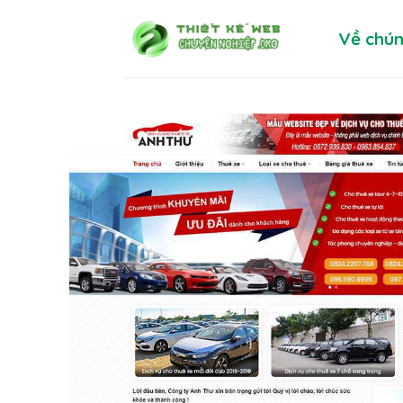
Skip
Về chún
to
content