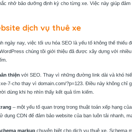
hắc nhở bảo dưỡng định kỳ cho từng xe. Việc này giúp đảm bả
bsite dịch vụ thuê xe
nh ngày nay, việc tối ưu hóa SEO là yếu tố không thể thiếu 
WordPress chúng tôi giới thiệu đã được xây dựng với nhiề
iếm.
hân thiện
với SEO. Thay vì những đường link dài và khó hi
-xe-7-cho thay vì domain.com/?p=123. Điều này không chỉ g
ời dùng khi họ nhìn thấy kết quả tìm kiếm.
trang
– một yếu tố quan trọng trong thuật toán xếp hạng của
sử dụng CDN để đảm bảo website của bạn luôn tải nhanh, man
 schema markup
chuyên biệt cho dịch vụ thuê xe. Schema m