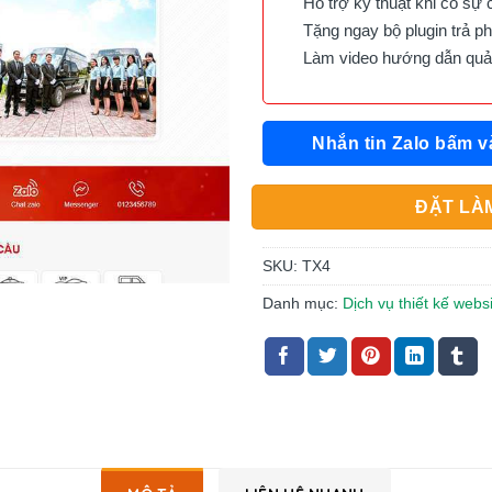
Hỗ trợ kỹ thuật khi có sự 
Tặng ngay bộ plugin trả phí 
Làm video hướng dẫn quản 
Nhắn tin Zalo bấm v
ĐẶT LÀM
SKU:
TX4
Danh mục:
Dịch vụ thiết kế websi