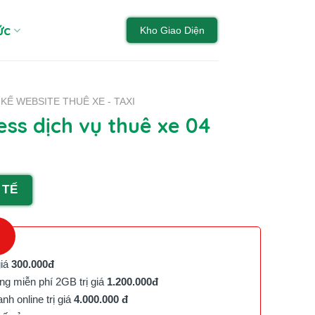
ức
Kho Giao Diện
 KẾ WEBSITE THUÊ XE - TAXI
ss dịch vụ thuê xe 04
 TẾ
giá
300.000đ
g miễn phí 2GB trị giá
1.200.000đ
h online trị giá
4.000.000 đ