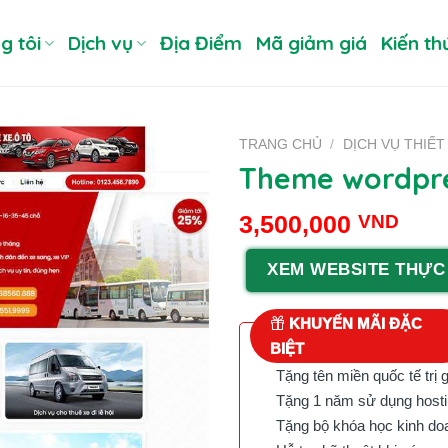
g tôi
Dịch vụ
Địa Điểm
Mã giảm giá
Kiến th
TRANG CHỦ
/
DỊCH VỤ THIẾT
Theme wordpre
3,500,000
VND
XEM WEBSITE THỰC
KHUYẾN MÃI ĐẶC
BIỆT
Tặng tên miền quốc tế trị 
Tặng 1 năm sử dụng hostin
Tặng bộ khóa học kinh doan