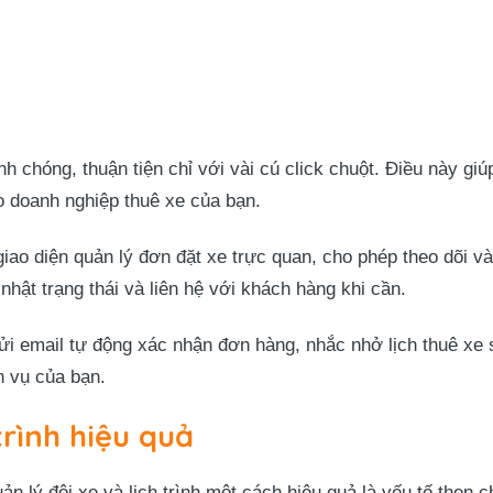
 chóng, thuận tiện chỉ với vài cú click chuột. Điều này giú
o doanh nghiệp thuê xe của bạn.
giao diện quản lý đơn đặt xe trực quan, cho phép theo dõi v
nhật trạng thái và liên hệ với khách hàng khi cần.
i email tự động xác nhận đơn hàng, nhắc nhở lịch thuê xe s
h vụ của bạn.
trình hiệu quả
ản lý đội xe và lịch trình một cách hiệu quả là yếu tố then