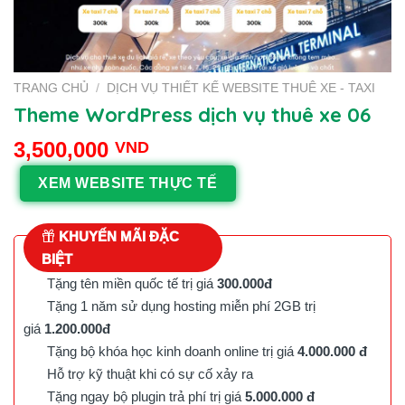
TRANG CHỦ
/
DỊCH VỤ THIẾT KẾ WEBSITE THUÊ XE - TAXI
Theme WordPress dịch vụ thuê xe 06
3,500,000
VND
XEM WEBSITE THỰC TẾ
KHUYẾN MÃI ĐẶC
BIỆT
Tặng tên miền quốc tế trị giá
300.000đ
Tặng 1 năm sử dụng hosting miễn phí 2GB trị
giá
1.200.000đ
Tặng bộ khóa học kinh doanh online trị giá
4.000.000 đ
Hỗ trợ kỹ thuật khi có sự cố xảy ra
Tặng ngay bộ plugin trả phí trị giá
5.000.000 đ