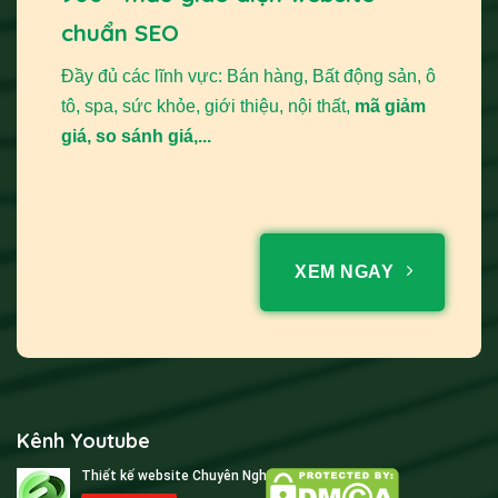
chuẩn SEO
Đầy đủ các lĩnh vực: Bán hàng, Bất động sản, ô
tô, spa, sức khỏe, giới thiệu, nội thất,
mã giảm
giá, so sánh giá,...
XEM NGAY
Kênh Youtube