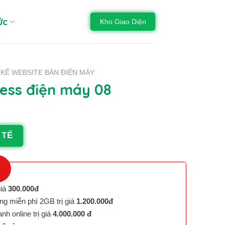
ức
Kho Giao Diện
 KẾ WEBSITE BÁN ĐIỆN MÁY
ss điện máy 08
 TẾ
giá
300.000đ
g miễn phí 2GB trị giá
1.200.000đ
h online trị giá
4.000.000 đ