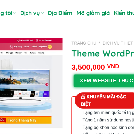
g tôi
Dịch vụ
Địa Điểm
Mã giảm giá
Kiến th
TRANG CHỦ
/
DỊCH VỤ THIẾT
Theme WordPre
3,500,000
VND
XEM WEBSITE THỰC
KHUYẾN MÃI ĐẶC
BIỆT
Tặng tên miền quốc tế trị 
Tặng 1 năm sử dụng hostin
Tặng bộ khóa học kinh doan