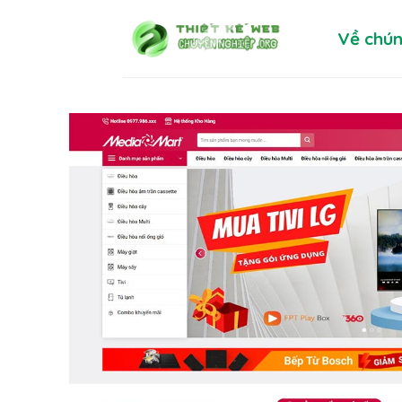
Skip
Về chún
to
content