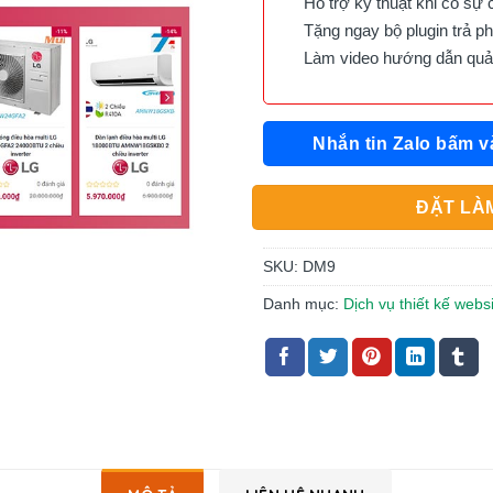
Hỗ trợ kỹ thuật khi có sự 
Tặng ngay bộ plugin trả phí 
Làm video hướng dẫn quản 
Nhắn tin Zalo bấm v
ĐẶT LÀM
SKU:
DM9
Danh mục:
Dịch vụ thiết kế webs