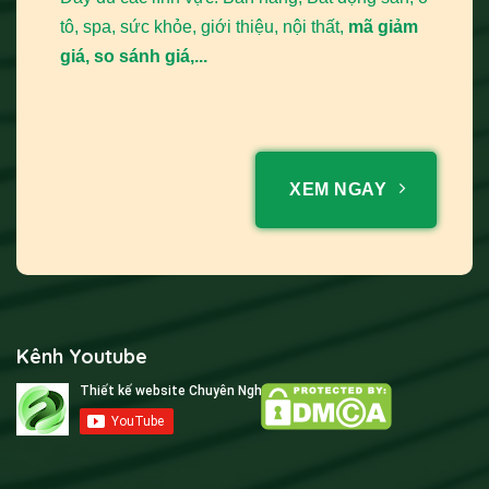
tô, spa, sức khỏe, giới thiệu, nội thất,
mã giảm
giá, so sánh giá,...
XEM NGAY
Kênh Youtube