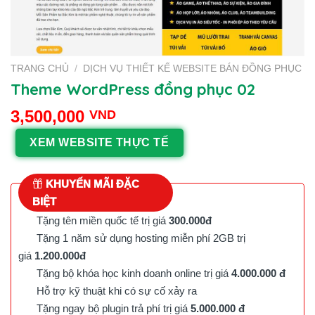
TRANG CHỦ
/
DỊCH VỤ THIẾT KẾ WEBSITE BÁN ĐỒNG PHỤC
Theme WordPress đồng phục 02
3,500,000
VND
XEM WEBSITE THỰC TẾ
KHUYẾN MÃI ĐẶC
BIỆT
Tặng tên miền quốc tế trị giá
300.000đ
Tặng 1 năm sử dụng hosting miễn phí 2GB trị
giá
1.200.000đ
Tặng bộ khóa học kinh doanh online trị giá
4.000.000 đ
Hỗ trợ kỹ thuật khi có sự cố xảy ra
Tặng ngay bộ plugin trả phí trị giá
5.000.000 đ