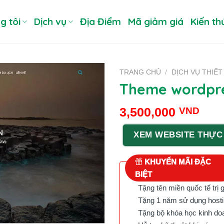
g tôi
Dịch vụ
Địa Điểm
Mã giảm giá
Kiến th
TRANG CHỦ
/
DỊCH VỤ THIẾT
Theme wordpre
3,500,000
VND
XEM WEBSITE THỰC
KHUYẾN MÃI ĐẶC
BIỆT
Tặng tên miền quốc tế trị 
Tặng 1 năm sử dụng hostin
Tặng bộ khóa học kinh doan