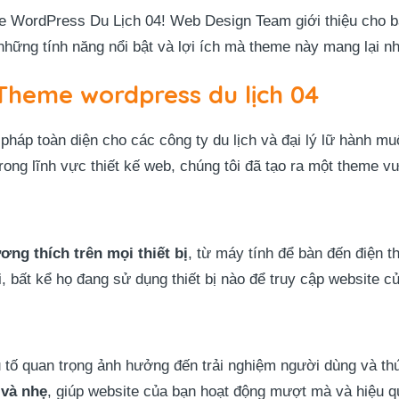
 WordPress Du Lịch 04! Web Design Team giới thiệu cho bạ
hững tính năng nổi bật và lợi ích mà theme này mang lại nh
Theme wordpress du lịch 04
pháp toàn diện cho các công ty du lịch và đại lý lữ hành 
ong lĩnh vực thiết kế web, chúng tôi đã tạo ra một theme vư
ơng thích trên mọi thiết bị
, từ máy tính để bàn đến điện t
, bất kể họ đang sử dụng thiết bị nào để truy cập website c
 yếu tố quan trọng ảnh hưởng đến trải nghiệm người dùng và
 và nhẹ
, giúp website của bạn hoạt động mượt mà và hiệu q