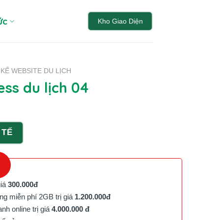
ức
Kho Giao Diện
 KẾ WEBSITE DU LỊCH
ss du lịch 04
 TẾ
giá
300.000đ
g miễn phí 2GB trị giá
1.200.000đ
h online trị giá
4.000.000 đ