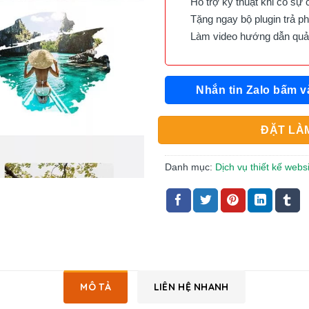
Hỗ trợ kỹ thuật khi có sự 
Tặng ngay bộ plugin trả phí 
Làm video hướng dẫn quản 
Nhắn tin Zalo bấm v
ĐẶT LÀM
Danh mục:
Dịch vụ thiết kế websi
MÔ TẢ
LIÊN HỆ NHANH