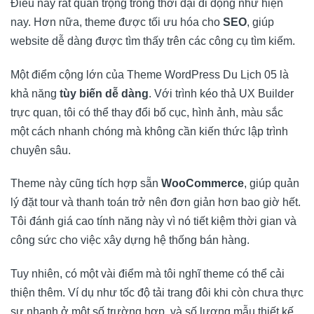
Điều này rất quan trọng trong thời đại di động như hiện
nay. Hơn nữa, theme được tối ưu hóa cho
SEO
, giúp
website dễ dàng được tìm thấy trên các công cụ tìm kiếm.
Một điểm cộng lớn của Theme WordPress Du Lịch 05 là
khả năng
tùy biến dễ dàng
. Với trình kéo thả UX Builder
trực quan, tôi có thể thay đổi bố cục, hình ảnh, màu sắc
một cách nhanh chóng mà không cần kiến thức lập trình
chuyên sâu.
Theme này cũng tích hợp sẵn
WooCommerce
, giúp quản
lý đặt tour và thanh toán trở nên đơn giản hơn bao giờ hết.
Tôi đánh giá cao tính năng này vì nó tiết kiệm thời gian và
công sức cho việc xây dựng hệ thống bán hàng.
Tuy nhiên, có một vài điểm mà tôi nghĩ theme có thể cải
thiện thêm. Ví dụ như tốc độ tải trang đôi khi còn chưa thực
sự nhanh ở một số trường hợp, và số lượng mẫu thiết kế