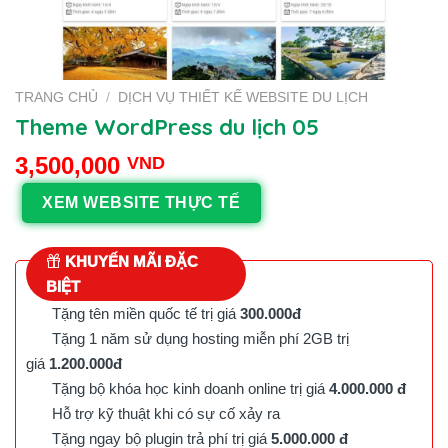
TRANG CHỦ
/
DỊCH VỤ THIẾT KẾ WEBSITE DU LỊCH
Theme WordPress du lịch 05
3,500,000
VND
XEM WEBSITE THỰC TẾ
KHUYẾN MÃI ĐẶC
BIỆT
Tặng tên miền quốc tế trị giá
300.000đ
Tặng 1 năm sử dụng hosting miễn phí 2GB trị
giá
1.200.000đ
Tặng bộ khóa học kinh doanh online trị giá
4.000.000 đ
Hỗ trợ kỹ thuật khi có sự cố xảy ra
Tặng ngay bộ plugin trả phí trị giá
5.000.000 đ