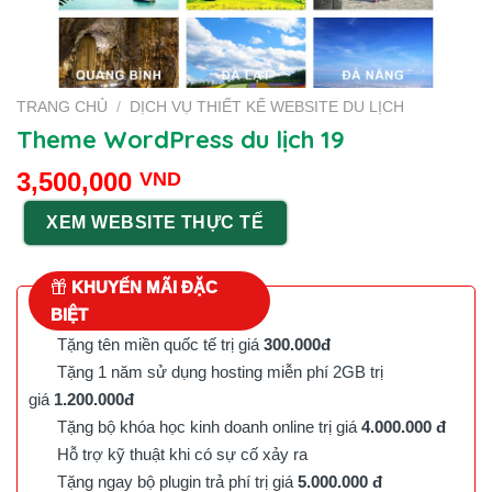
TRANG CHỦ
/
DỊCH VỤ THIẾT KẾ WEBSITE DU LỊCH
Theme WordPress du lịch 19
3,500,000
VND
XEM WEBSITE THỰC TẾ
KHUYẾN MÃI ĐẶC
BIỆT
Tặng tên miền quốc tế trị giá
300.000đ
Tặng 1 năm sử dụng hosting miễn phí 2GB trị
giá
1.200.000đ
Tặng bộ khóa học kinh doanh online trị giá
4.000.000 đ
Hỗ trợ kỹ thuật khi có sự cố xảy ra
Tặng ngay bộ plugin trả phí trị giá
5.000.000 đ