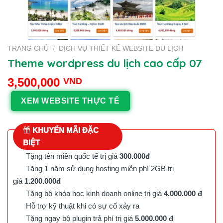
TRANG CHỦ
/
DỊCH VỤ THIẾT KẾ WEBSITE DU LỊCH
Theme wordpress du lịch cao cấp 07
3,500,000
VND
XEM WEBSITE THỰC TẾ
KHUYẾN MÃI ĐẶC
BIỆT
Tặng tên miền quốc tế trị giá
300.000đ
Tặng 1 năm sử dụng hosting miễn phí 2GB trị
giá
1.200.000đ
Tặng bộ khóa học kinh doanh online trị giá
4.000.000 đ
Hỗ trợ kỹ thuật khi có sự cố xảy ra
Tặng ngay bộ plugin trả phí trị giá
5.000.000 đ