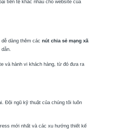
oại tiền tệ khác nhau cho website của
ể dễ dàng thêm các
nút chia sẻ mạng xã
 dẫn.
te và hành vi khách hàng, từ đó đưa ra
 Đội ngũ kỹ thuật của chúng tôi luôn
ess mới nhất và các xu hướng thiết kế