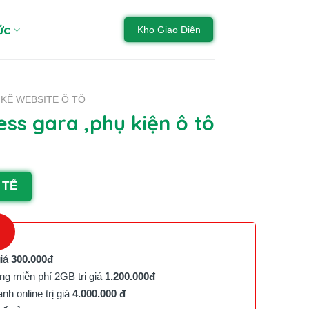
ức
Kho Giao Diện
 KẾ WEBSITE Ô TÔ
s gara ,phụ kiện ô tô
 TẾ
giá
300.000đ
g miễn phí 2GB trị giá
1.200.000đ
h online trị giá
4.000.000 đ