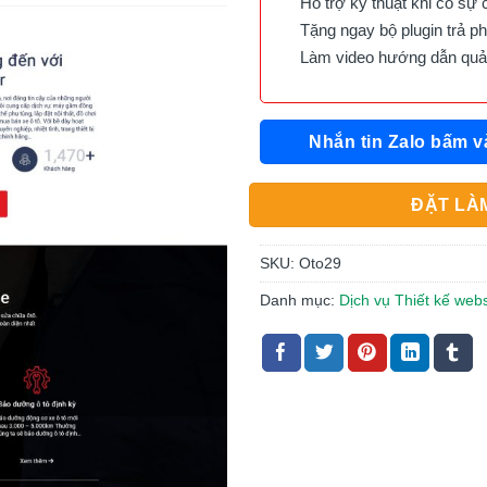
Hỗ trợ kỹ thuật khi có sự 
Tặng ngay bộ plugin trả phí 
Làm video hướng dẫn quản 
Nhắn tin Zalo bấm v
ĐẶT LÀM
SKU:
Oto29
Danh mục:
Dịch vụ Thiết kế webs