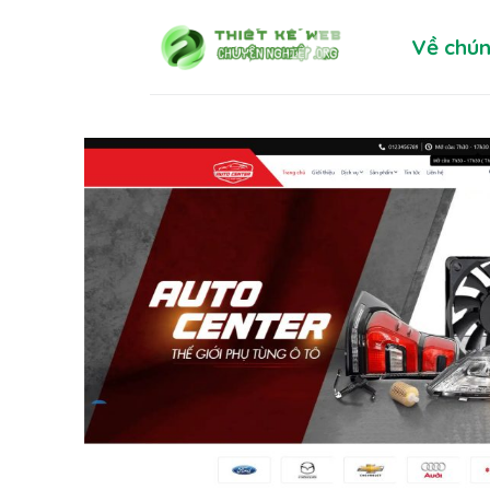
Skip
Về chún
to
content