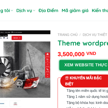
g tôi
Dịch vụ
Địa Điểm
Mã giảm giá
Kiến th
TRANG CHỦ
/
DỊCH VỤ THIẾT
Theme wordpres
3,500,000
VND
XEM WEBSITE THỰC
KHUYẾN MÃI ĐẶC
BIỆT
Tặng tên miền quốc tế trị 
Tặng 1 năm sử dụng hostin
Tặng bộ khóa học kinh doan