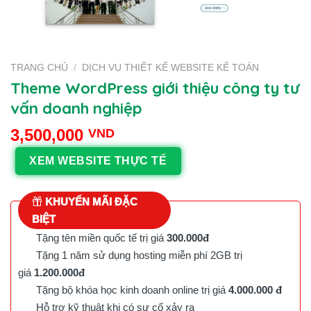
TRANG CHỦ
/
DỊCH VỤ THIẾT KẾ WEBSITE KẾ TOÁN
Theme WordPress giới thiệu công ty tư
vấn doanh nghiệp
3,500,000
VND
XEM WEBSITE THỰC TẾ
KHUYẾN MÃI ĐẶC
BIỆT
Tặng tên miền quốc tế trị giá
300.000đ
Tặng 1 năm sử dụng hosting miễn phí 2GB trị
giá
1.200.000đ
Tặng bộ khóa học kinh doanh online trị giá
4.000.000 đ
Hỗ trợ kỹ thuật khi có sự cố xảy ra