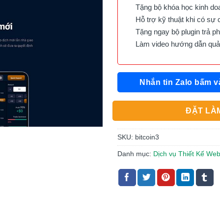
Tặng bộ khóa học kinh doan
Hỗ trợ kỹ thuật khi có sự 
Tặng ngay bộ plugin trả phí 
Làm video hướng dẫn quản 
Nhắn tin Zalo bấm v
ĐẶT LÀM
SKU:
bitcoin3
Danh mục:
Dịch vụ Thiết Kế Web