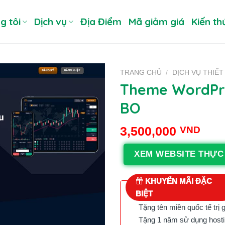
g tôi
Dịch vụ
Địa Điểm
Mã giảm giá
Kiến th
TRANG CHỦ
/
DỊCH VỤ THIẾT
Theme WordPres
BO
3,500,000
VND
XEM WEBSITE THỰC
KHUYẾN MÃI ĐẶC
BIỆT
Tặng tên miền quốc tế trị 
Tặng 1 năm sử dụng hostin