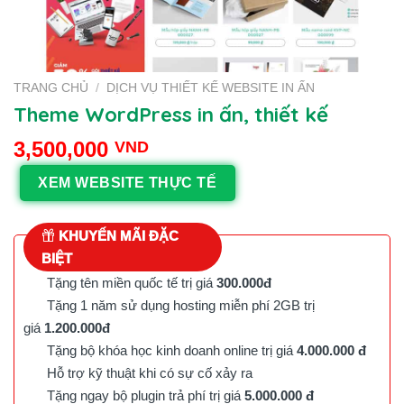
TRANG CHỦ
/
DỊCH VỤ THIẾT KẾ WEBSITE IN ẤN
Theme WordPress in ấn, thiết kế
3,500,000
VND
XEM WEBSITE THỰC TẾ
KHUYẾN MÃI ĐẶC
BIỆT
Tặng tên miền quốc tế trị giá
300.000đ
Tặng 1 năm sử dụng hosting miễn phí 2GB trị
giá
1.200.000đ
Tặng bộ khóa học kinh doanh online trị giá
4.000.000 đ
Hỗ trợ kỹ thuật khi có sự cố xảy ra
Tặng ngay bộ plugin trả phí trị giá
5.000.000 đ