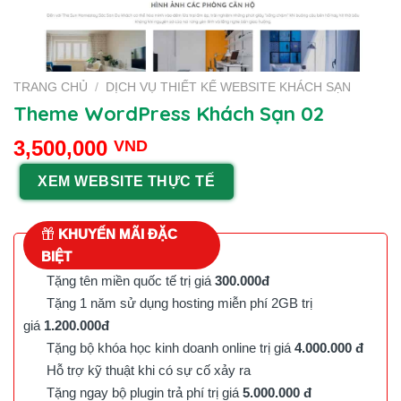
TRANG CHỦ
/
DỊCH VỤ THIẾT KẾ WEBSITE KHÁCH SẠN
Theme WordPress Khách Sạn 02
3,500,000
VND
XEM WEBSITE THỰC TẾ
KHUYẾN MÃI ĐẶC
BIỆT
Tặng tên miền quốc tế trị giá
300.000đ
Tặng 1 năm sử dụng hosting miễn phí 2GB trị
giá
1.200.000đ
Tặng bộ khóa học kinh doanh online trị giá
4.000.000 đ
Hỗ trợ kỹ thuật khi có sự cố xảy ra
Tặng ngay bộ plugin trả phí trị giá
5.000.000 đ