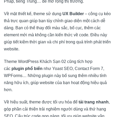
Pháp, tiếng Trung… để mở rộng thị trường.
Về mặt thiết kế, theme sử dụng
UX Builder
– công cụ kéo
thả trực quan giúp bạn tùy chỉnh giao diện một cách dễ
dàng. Bạn có thể thay đổi màu sắc, bố cục, thêm các
element mới mà không cần kiến thức về code. Điều này
giúp tiết kiệm thời gian và chi phí trong quá trình phát triển
website.
Theme WordPress Khách Sạn 02 cũng tích hợp
các
plugin phổ biến
như Yoast SEO, Contact Form 7,
WPForms… Những plugin này bổ sung thêm nhiều tính
năng hữu ích, giúp website của bạn hoạt động hiệu quả
hơn.
Về hiệu suất, theme được tối ưu hóa để
tải trang nhanh
,
góp phần cải thiện trải nghiệm người dùng và thứ hạng
SEO. Cấu trúc code gọn gàng, tối ưu giúp website vận