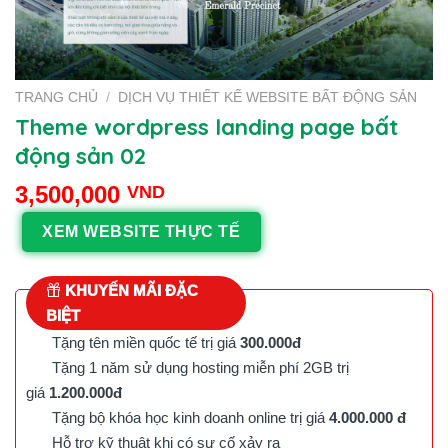
TRANG CHỦ
/
DỊCH VỤ THIẾT KẾ WEBSITE BẤT ĐỘNG SẢN
Theme wordpress landing page bất
động sản 02
3,500,000
VND
XEM WEBSITE THỰC TẾ
KHUYẾN MÃI ĐẶC
BIỆT
Tặng tên miền quốc tế trị giá
300.000đ
Tặng 1 năm sử dụng hosting miễn phí 2GB trị
giá
1.200.000đ
Tặng bộ khóa học kinh doanh online trị giá
4.000.000 đ
Hỗ trợ kỹ thuật khi có sự cố xảy ra