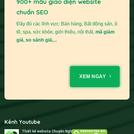
900+ mẫu giao diện website
chuẩn SEO
Đầy đủ các lĩnh vực: Bán hàng, Bất động sản, ô
tô, spa, sức khỏe, giới thiệu, nội thất,
mã giảm
giá, so sánh giá,...
XEM NGAY
Kênh Youtube