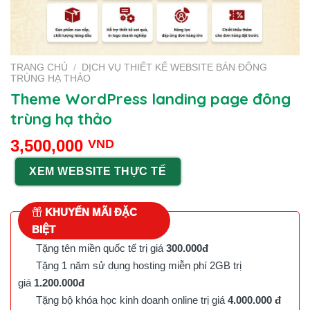
TRANG CHỦ
/
DỊCH VỤ THIẾT KẾ WEBSITE BÁN ĐÔNG
TRÙNG HẠ THẢO
Theme WordPress landing page đông
trùng hạ thảo
3,500,000
VND
XEM WEBSITE THỰC TẾ
KHUYẾN MÃI ĐẶC
BIỆT
Tặng tên miền quốc tế trị giá
300.000đ
Tặng 1 năm sử dụng hosting miễn phí 2GB trị
giá
1.200.000đ
Tặng bộ khóa học kinh doanh online trị giá
4.000.000 đ