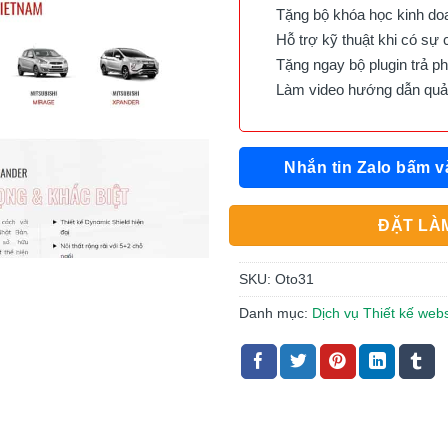
Tặng bộ khóa học kinh doan
Hỗ trợ kỹ thuật khi có sự 
Tặng ngay bộ plugin trả phí 
Làm video hướng dẫn quản 
Nhắn tin Zalo bấm v
ĐẶT LÀM
SKU:
Oto31
Danh mục:
Dịch vụ Thiết kế webs