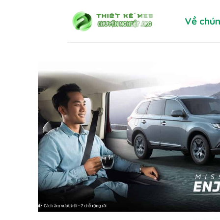
Skip
Về chún
to
content