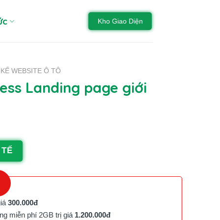
ức
Kho Giao Diện
 KẾ WEBSITE Ô TÔ
ss Landing page giới
 TẾ
giá
300.000đ
g miễn phí 2GB trị giá
1.200.000đ