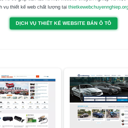
 vụ thiết kế web chất lượng tại
thietkewebchuyennghiep.or
DỊCH VỤ THIẾT KẾ WEBSITE BÁN Ô TÔ