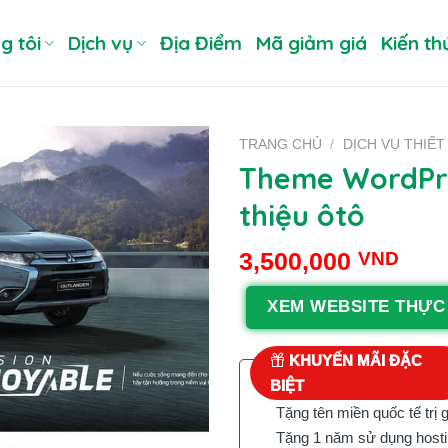
g tôi
Dịch vụ
Địa Điểm
Mã giảm giá
Kiến th
TRANG CHỦ
/
DỊCH VỤ THIẾT
Theme WordPre
thiệu ôtô
3,500,000
VND
XEM WEBSITE THỰC
KHUYẾN MÃI ĐẶC
BIỆT
Tặng tên miền quốc tế trị 
Tặng 1 năm sử dụng hostin