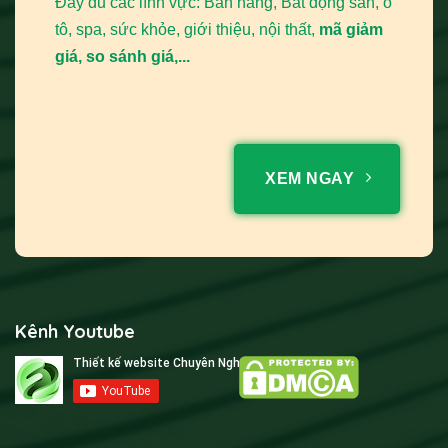
Đầy đủ các lĩnh vực: Bán hàng, Bất động sản, ô
tô, spa, sức khỏe, giới thiệu, nội thất,
mã giảm
giá, so sánh giá,...
XEM NGAY
Kênh Youtube