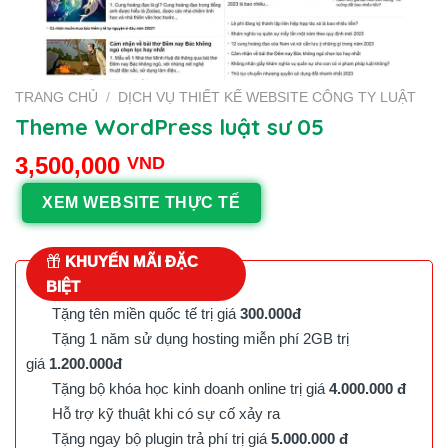
TRANG CHỦ
/
DỊCH VỤ THIẾT KẾ WEBSITE CÔNG TY LUẬT
Theme WordPress luật sư 05
3,500,000
VND
XEM WEBSITE THỰC TẾ
KHUYẾN MÃI ĐẶC
BIỆT
Tặng tên miền quốc tế trị giá
300.000đ
Tặng 1 năm sử dụng hosting miễn phí 2GB trị
giá
1.200.000đ
Tặng bộ khóa học kinh doanh online trị giá
4.000.000 đ
Hỗ trợ kỹ thuật khi có sự cố xảy ra
Tặng ngay bộ plugin trả phí trị giá
5.000.000 đ