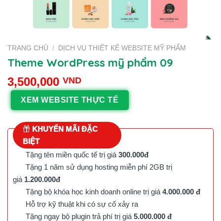
TRANG CHỦ
/
DỊCH VỤ THIẾT KẾ WEBSITE MỸ PHẨM
Theme WordPress mỹ phẩm 09
3,500,000
VND
XEM WEBSITE THỰC TẾ
KHUYẾN MÃI ĐẶC
BIỆT
Tặng tên miền quốc tế trị giá
300.000đ
Tặng 1 năm sử dụng hosting miễn phí 2GB trị
giá
1.200.000đ
Tặng bộ khóa học kinh doanh online trị giá
4.000.000 đ
Hỗ trợ kỹ thuật khi có sự cố xảy ra
Tặng ngay bộ plugin trả phí trị giá
5.000.000 đ