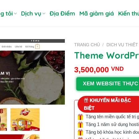
g tôi
Dịch vụ
Địa Điểm
Mã giảm giá
Kiến th
TRANG CHỦ
/
DICH VỤ THIẾT
Theme WordPr
3,500,000
VND
XEM WEBSITE THỰC
KHUYẾN MÃI ĐẶC
BIỆT
Tặng tên miền quốc tế trị 
Tặng 1 năm sử dụng hostin
Tặng bộ khóa học kinh doan