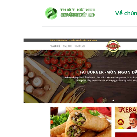
Skip
Về chún
to
content