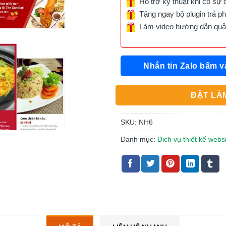
Hỗ trợ kỹ thuật khi có sự 
Tặng ngay bộ plugin trả phí 
Làm video hướng dẫn quản 
Nhắn tin Zalo bấm v
ĐẶT LÀM
SKU:
NH6
Danh mục:
Dich vụ thiết kế webs