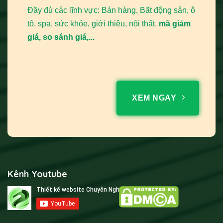
Đầy đủ các lĩnh vực: Bán hàng, Bất động sản, ô
tô, spa, sức khỏe, giới thiệu, nội thất,
mã giảm
giá, so sánh giá,...
XEM NGAY
Kênh Youtube