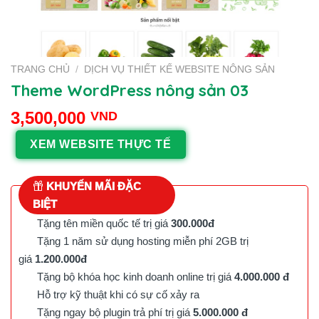
TRANG CHỦ
/
DỊCH VỤ THIẾT KẾ WEBSITE NÔNG SẢN
Theme WordPress nông sản 03
3,500,000
VND
XEM WEBSITE THỰC TẾ
KHUYẾN MÃI ĐẶC
BIỆT
Tặng tên miền quốc tế trị giá
300.000đ
Tặng 1 năm sử dụng hosting miễn phí 2GB trị
giá
1.200.000đ
Tặng bộ khóa học kinh doanh online trị giá
4.000.000 đ
Hỗ trợ kỹ thuật khi có sự cố xảy ra
Tặng ngay bộ plugin trả phí trị giá
5.000.000 đ