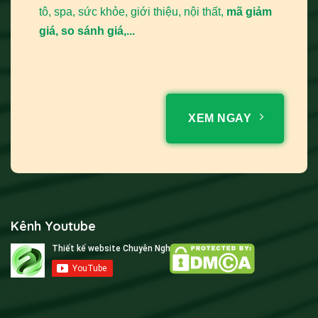
tô, spa, sức khỏe, giới thiệu, nội thất,
mã giảm
giá, so sánh giá,...
XEM NGAY
Kênh Youtube