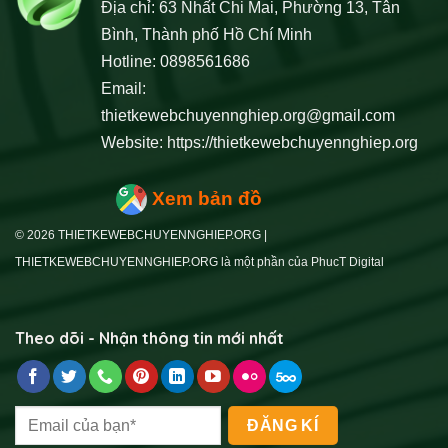
Địa chỉ: 63 Nhất Chi Mai, Phường 13, Tân
Bình, Thành phố Hồ Chí Minh
Hotline: 0898561686
Email:
thietkewebchuyennghiep.org@gmail.com
Website:
https://thietkewebchuyennghiep.org
Xem bản đồ
© 2026 THIETKEWEBCHUYENNGHIEP.ORG |
THIETKEWEBCHUYENNGHIEP.ORG là một phần của PhucT Digital
Theo dõi - Nhận thông tin mới nhất