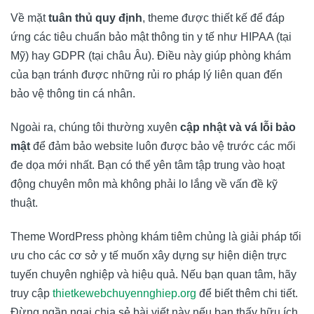
Về mặt
tuân thủ quy định
, theme được thiết kế để đáp
ứng các tiêu chuẩn bảo mật thông tin y tế như HIPAA (tại
Mỹ) hay GDPR (tại châu Âu). Điều này giúp phòng khám
của bạn tránh được những rủi ro pháp lý liên quan đến
bảo vệ thông tin cá nhân.
Ngoài ra, chúng tôi thường xuyên
cập nhật và vá lỗi bảo
mật
để đảm bảo website luôn được bảo vệ trước các mối
đe dọa mới nhất. Bạn có thể yên tâm tập trung vào hoạt
động chuyên môn mà không phải lo lắng về vấn đề kỹ
thuật.
Theme WordPress phòng khám tiêm chủng là giải pháp tối
ưu cho các cơ sở y tế muốn xây dựng sự hiện diện trực
tuyến chuyên nghiệp và hiệu quả. Nếu bạn quan tâm, hãy
truy cập
thietkewebchuyennghiep.org
để biết thêm chi tiết.
Đừng ngần ngại chia sẻ bài viết này nếu bạn thấy hữu ích