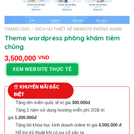
TRANG CHỦ
/
DỊCH VỤ THIẾT KẾ WEBSITE PHÒNG KHÁM
Theme wordpress phòng khám tiêm
chủng
3,500,000
VND
XEM WEBSITE THỰC TẾ
KHUYẾN MÃI ĐẶC
BIỆT
Tặng tên miền quốc tế trị giá
300.000đ
Tặng 1 năm sử dụng hosting miễn phí 2GB trị
giá
1.200.000đ
Tặng bộ khóa học kinh doanh online trị giá
4.000.000 đ
Hỗ trợ kỹ thuật khi có sự cố xảy ra