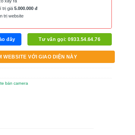
cố xảy ra
trị giá
5.000.000 đ
trị website
ào đây
Tư vấn gọi: 0933.54.64.76
 WEBSITE VỚI GIAO DIỆN NÀY
site bán camera