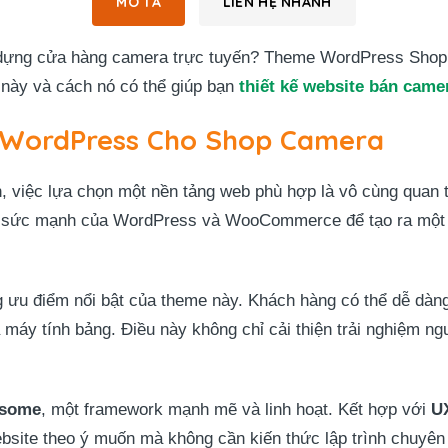
MÔ TẢ
LIÊN HỆ NHANH
 dựng cửa hàng camera trực tuyến? Theme WordPress Shop 
này và cách nó có thể giúp bạn
thiết kế website bán came
WordPress Cho Shop Camera
n, việc lựa chọn một nền tảng web phù hợp là vô cùng qua
hợp sức mạnh của WordPress và WooCommerce để tạo ra một 
 ưu điểm nổi bật của theme này. Khách hàng có thể dễ dàng 
à máy tính bảng. Điều này không chỉ cải thiện trải nghiệm n
tsome
, một framework mạnh mẽ và linh hoạt. Kết hợp với
U
ebsite theo ý muốn mà không cần kiến thức lập trình chuyên