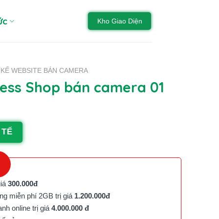
ức
Kho Giao Diện
T KẾ WEBSITE BÁN CAMERA
ss Shop bán camera 01
 TẾ
giá
300.000đ
g miễn phí 2GB trị giá
1.200.000đ
h online trị giá
4.000.000 đ