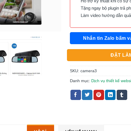
Hỗ trợ kỹ thuật khi có sự 
Tặng ngay bộ plugin trả phí 
Làm video hướng dẫn quản 
Nhắn tin Zalo bấm v
ĐẶT LÀM
SKU:
camera3
Danh mục:
Dịch vụ thiết kế web