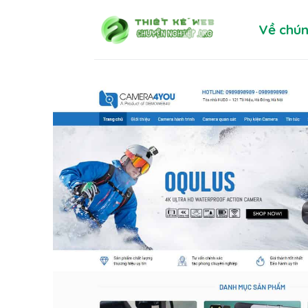
Skip
Về chún
to
content