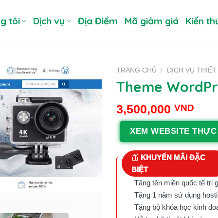
g tôi
Dịch vụ
Địa Điểm
Mã giảm giá
Kiến th
TRANG CHỦ
/
DỊCH VỤ THIẾ
Theme WordPre
3,500,000
VND
XEM WEBSITE THỰC
KHUYẾN MÃI ĐẶC
BIỆT
Tặng tên miền quốc tế trị 
Tặng 1 năm sử dụng hostin
Tặng bộ khóa học kinh doan