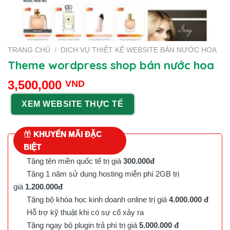
TRANG CHỦ
/
DỊCH VỤ THIẾT KẾ WEBSITE BÁN NƯỚC HOA
Theme wordpress shop bán nước hoa
3,500,000
VND
XEM WEBSITE THỰC TẾ
KHUYẾN MÃI ĐẶC
BIỆT
Tặng tên miền quốc tế trị giá
300.000đ
Tặng 1 năm sử dụng hosting miễn phí 2GB trị
giá
1.200.000đ
Tặng bộ khóa học kinh doanh online trị giá
4.000.000 đ
Hỗ trợ kỹ thuật khi có sự cố xảy ra
Tặng ngay bộ plugin trả phí trị giá
5.000.000 đ