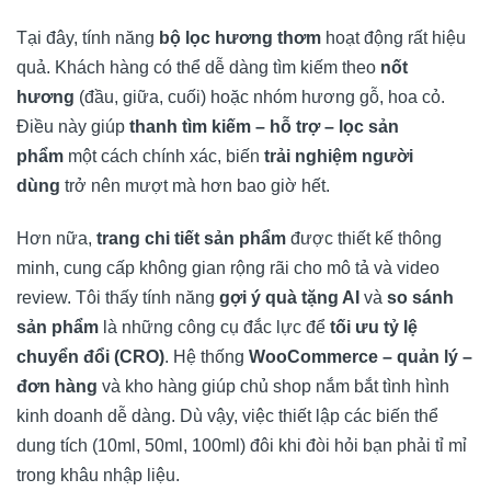
Tại đây, tính năng
bộ lọc hương thơm
hoạt động rất hiệu
quả. Khách hàng có thể dễ dàng tìm kiếm theo
nốt
hương
(đầu, giữa, cuối) hoặc nhóm hương gỗ, hoa cỏ.
Điều này giúp
thanh tìm kiếm – hỗ trợ – lọc sản
phẩm
một cách chính xác, biến
trải nghiệm người
dùng
trở nên mượt mà hơn bao giờ hết.
Hơn nữa,
trang chi tiết sản phẩm
được thiết kế thông
minh, cung cấp không gian rộng rãi cho mô tả và video
review. Tôi thấy tính năng
gợi ý quà tặng AI
và
so sánh
sản phẩm
là những công cụ đắc lực để
tối ưu tỷ lệ
chuyển đổi (CRO)
. Hệ thống
WooCommerce – quản lý –
đơn hàng
và kho hàng giúp chủ shop nắm bắt tình hình
kinh doanh dễ dàng. Dù vậy, việc thiết lập các biến thể
dung tích (10ml, 50ml, 100ml) đôi khi đòi hỏi bạn phải tỉ mỉ
trong khâu nhập liệu.