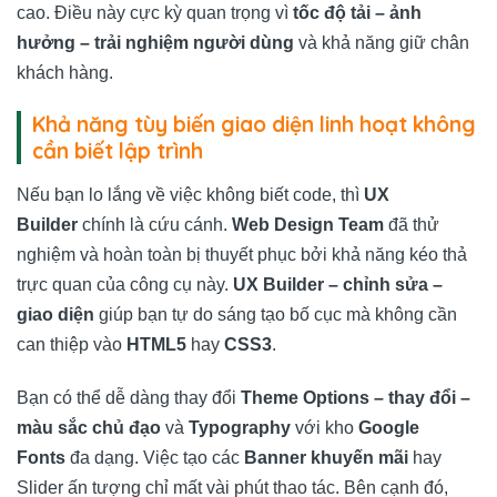
cao. Điều này cực kỳ quan trọng vì
tốc độ tải – ảnh
hưởng – trải nghiệm người dùng
và khả năng giữ chân
khách hàng.
Khả năng tùy biến giao diện linh hoạt không
cần biết lập trình
Nếu bạn lo lắng về việc không biết code, thì
UX
Builder
chính là cứu cánh.
Web Design Team
đã thử
nghiệm và hoàn toàn bị thuyết phục bởi khả năng kéo thả
trực quan của công cụ này.
UX Builder – chỉnh sửa –
giao diện
giúp bạn tự do sáng tạo bố cục mà không cần
can thiệp vào
HTML5
hay
CSS3
.
Bạn có thể dễ dàng thay đổi
Theme Options – thay đổi –
màu sắc chủ đạo
và
Typography
với kho
Google
Fonts
đa dạng. Việc tạo các
Banner khuyến mãi
hay
Slider ấn tượng chỉ mất vài phút thao tác. Bên cạnh đó,