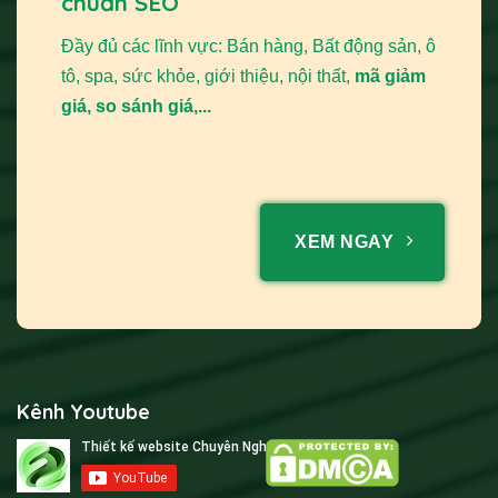
chuẩn SEO
Đầy đủ các lĩnh vực: Bán hàng, Bất động sản, ô
tô, spa, sức khỏe, giới thiệu, nội thất,
mã giảm
giá, so sánh giá,...
XEM NGAY
Kênh Youtube