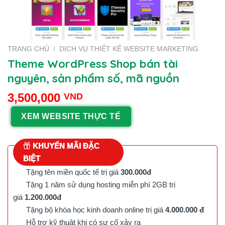
TRANG CHỦ
/
DỊCH VỤ THIẾT KẾ WEBSITE MARKETING
Theme WordPress Shop bán tài
nguyên, sản phẩm số, mã nguồn
3,500,000
VND
XEM WEBSITE THỰC TẾ
KHUYẾN MÃI ĐẶC
BIỆT
Tặng tên miền quốc tế trị giá
300.000đ
Tặng 1 năm sử dụng hosting miễn phí 2GB trị
giá
1.200.000đ
Tặng bộ khóa học kinh doanh online trị giá
4.000.000 đ
Hỗ trợ kỹ thuật khi có sự cố xảy ra