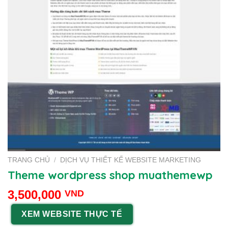
TRANG CHỦ
/
DỊCH VỤ THIẾT KẾ WEBSITE MARKETING
Theme wordpress shop muathemewp
3,500,000
VND
XEM WEBSITE THỰC TẾ