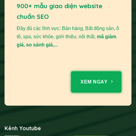
900+ mẫu giao diện website
chuẩn SEO
Đầy đủ các lĩnh vực: Bán hàng, Bất động sản, ô
tô, spa, sức khỏe, giới thiệu, nội thất,
mã giảm
giá, so sánh giá,...
XEM NGAY
Kênh Youtube