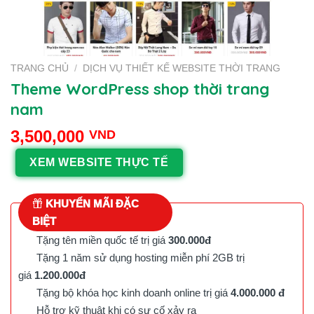
TRANG CHỦ
/
DỊCH VỤ THIẾT KẾ WEBSITE THỜI TRANG
Theme WordPress shop thời trang
nam
3,500,000
VND
XEM WEBSITE THỰC TẾ
KHUYẾN MÃI ĐẶC
BIỆT
Tặng tên miền quốc tế trị giá
300.000đ
Tặng 1 năm sử dụng hosting miễn phí 2GB trị
giá
1.200.000đ
Tặng bộ khóa học kinh doanh online trị giá
4.000.000 đ
Hỗ trợ kỹ thuật khi có sự cố xảy ra