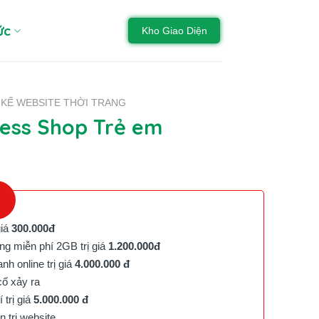
ức
Kho Giao Diện
 KẾ WEBSITE THỜI TRANG
ess Shop Trẻ em
giá
300.000đ
g miễn phí 2GB trị giá
1.200.000đ
h online trị giá
4.000.000 đ
cố xảy ra
trị giá
5.000.000 đ
trị website