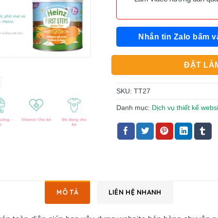
Nhắn tin Zalo bấm v
ĐẶT LÀM
SKU:
TT27
Danh mục:
Dịch vụ thiết kế websi
MÔ TẢ
LIÊN HỆ NHANH