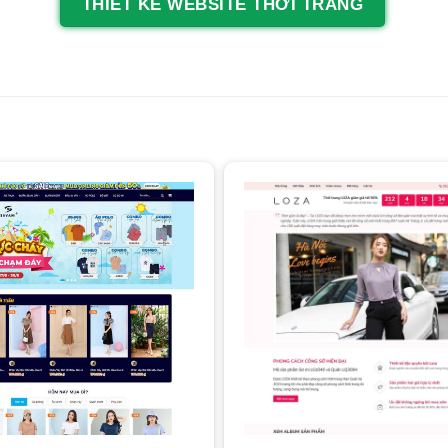
THIẾT KẾ WEBSITE THỜI TRANG