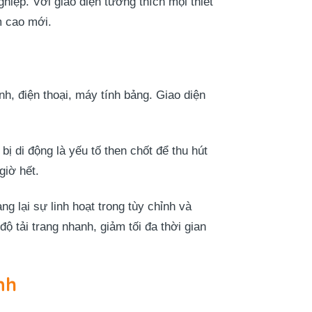
iệp. Với giao diện tương thích mọi thiết
m cao mới.
h, điện thoại, máy tính bảng. Giao diện
ị di động là yếu tố then chốt để thu hút
giờ hết.
lại sự linh hoạt trong tùy chỉnh và
ộ tải trang nhanh, giảm tối đa thời gian
nh