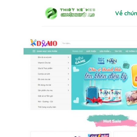
Skip
Về chún
to
content