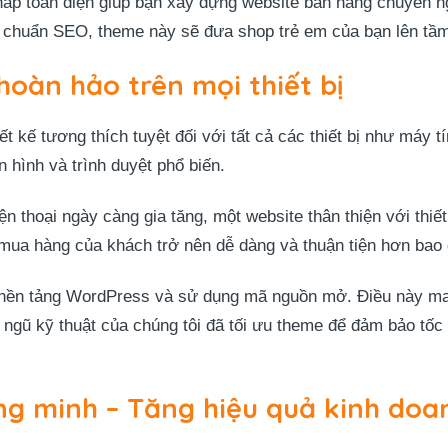
p toàn diện giúp bạn xây dựng website bán hàng chuyên ngh
 ưu chuẩn SEO, theme này sẽ đưa shop trẻ em của bạn lên tầ
hoàn hảo trên mọi thiết bị
ế tương thích tuyệt đối với tất cả các thiết bị như máy tín
 hình và trình duyệt phổ biến.
thoại ngày càng gia tăng, một website thân thiện với thiết b
mua hàng của khách trở nên dễ dàng và thuận tiện hơn bao 
ền tảng WordPress và sử dụng mã nguồn mở. Điều này mang 
i ngũ kỹ thuật của chúng tôi đã tối ưu theme để đảm bảo tốc đ
ng minh – Tăng hiệu quả kinh doa