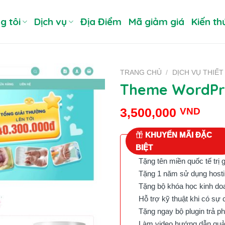
g tôi
Dịch vụ
Địa Điểm
Mã giảm giá
Kiến th
TRANG CHỦ
/
DỊCH VỤ THIẾT
Theme WordPr
3,500,000
VND
KHUYẾN MÃI ĐẶC
BIỆT
Tặng tên miền quốc tế trị 
Tặng 1 năm sử dụng hostin
Tặng bộ khóa học kinh doan
Hỗ trợ kỹ thuật khi có sự 
Tặng ngay bộ plugin trả phí 
Làm video hướng dẫn quản 