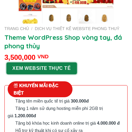
TRANG CHỦ
/
DỊCH VỤ THIẾT KẾ WEBSITE PHONG THUỶ
Theme WordPress Shop vòng tay, đá
phong thủy
3,500,000
VND
XEM WEBSITE THỰC TẾ
KHUYẾN MÃI ĐẶC
BIỆT
Tặng tên miền quốc tế trị giá
300.000đ
Tặng 1 năm sử dụng hosting miễn phí 2GB trị
giá
1.200.000đ
Tặng bộ khóa học kinh doanh online trị giá
4.000.000 đ
Hỗ trợ kỹ thuật khi có sự cố xảy ra