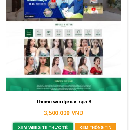
Theme wordpress spa 8
3,500,000
VND
XEM WEBSITE THỰC TẾ
XEM THÔNG TIN