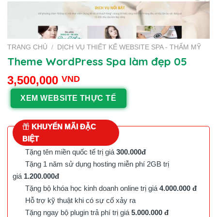
TRANG CHỦ
/
DỊCH VỤ THIẾT KẾ WEBSITE SPA - THẨM MỸ
Theme WordPress Spa làm đẹp 05
3,500,000
VND
XEM WEBSITE THỰC TẾ
KHUYẾN MÃI ĐẶC
BIỆT
Tặng tên miền quốc tế trị giá
300.000đ
Tặng 1 năm sử dụng hosting miễn phí 2GB trị
giá
1.200.000đ
Tặng bộ khóa học kinh doanh online trị giá
4.000.000 đ
Hỗ trợ kỹ thuật khi có sự cố xảy ra
Tặng ngay bộ plugin trả phí trị giá
5.000.000 đ