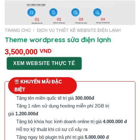
TRANG CHỦ
/
DỊCH VỤ THIẾT KẾ WEBSITE ĐIỆN LẠNH
Theme wordpress sửa điện lạnh
3,500,000
VND
XEM WEBSITE THỰC TẾ
KHUYẾN MÃI ĐẶC
BIỆT
Tặng tên miền quốc tế trị giá
300.000đ
Tặng 1 năm sử dụng hosting miễn phí 2GB trị
giá
1.200.000đ
Tặng bộ khóa học kinh doanh online trị giá
4.000.000 đ
Hỗ trợ kỹ thuật khi có sự cố xảy ra
Tặng ngay bộ plugin trả phí trị giá
5.000.000 đ