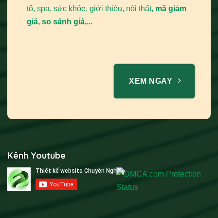
tô, spa, sức khỏe, giới thiệu, nội thất,
mã giảm
giá, so sánh giá,...
XEM NGAY
Kênh Youtube