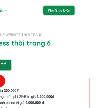
ức
Kho Giao Diện
 KẾ WEBSITE THỜI TRANG
ss thời trang 6
 TẾ
giá
300.000đ
g miễn phí 2GB trị giá
1.200.000đ
h online trị giá
4.000.000 đ