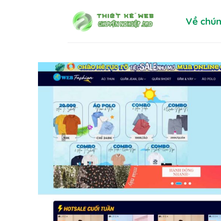
Skip
Về chún
to
content