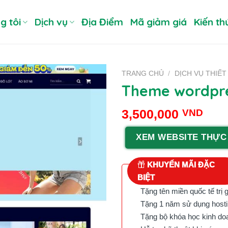
g tôi
Dịch vụ
Địa Điểm
Mã giảm giá
Kiến th
TRANG CHỦ
/
DỊCH VỤ THIẾT
Theme wordpre
3,500,000
VND
XEM WEBSITE THỰC
KHUYẾN MÃI ĐẶC
BIỆT
Tặng tên miền quốc tế trị 
Tặng 1 năm sử dụng hostin
Tặng bộ khóa học kinh doan