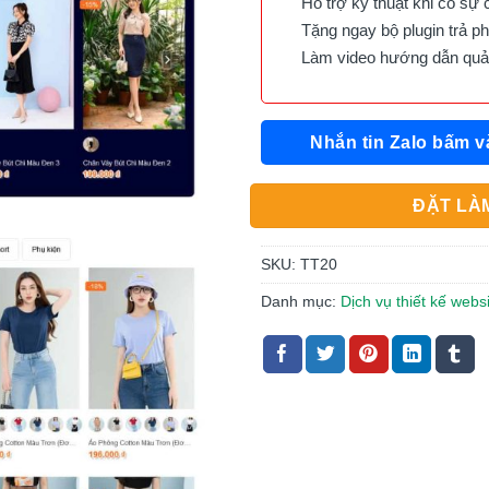
Hỗ trợ kỹ thuật khi có sự 
Tặng ngay bộ plugin trả phí 
Làm video hướng dẫn quản 
Nhắn tin Zalo bấm v
ĐẶT LÀM
SKU:
TT20
Danh mục:
Dịch vụ thiết kế websi