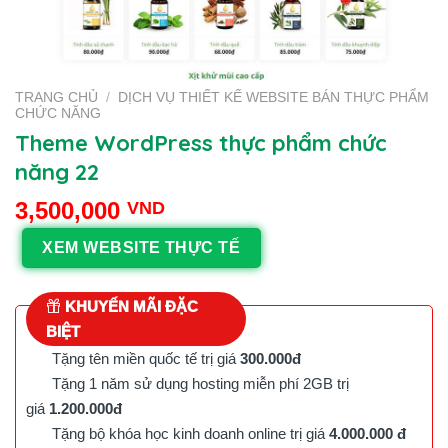
TRANG CHỦ
/
DỊCH VỤ THIẾT KẾ WEBSITE BÁN THỰC PHẨM
CHỨC NĂNG
Theme WordPress thực phẩm chức
năng 22
3,500,000
VND
XEM WEBSITE THỰC TẾ
KHUYẾN MÃI ĐẶC
BIỆT
Tặng tên miền quốc tế trị giá
300.000đ
Tặng 1 năm sử dụng hosting miễn phí 2GB trị
giá
1.200.000đ
Tặng bộ khóa học kinh doanh online trị giá
4.000.000 đ