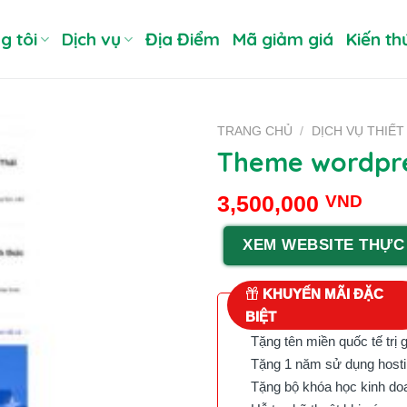
g tôi
Dịch vụ
Địa Điểm
Mã giảm giá
Kiến th
TRANG CHỦ
/
DỊCH VỤ THIẾT
Theme wordpres
3,500,000
VND
XEM WEBSITE THỰC
KHUYẾN MÃI ĐẶC
BIỆT
Tặng tên miền quốc tế trị 
Tặng 1 năm sử dụng hostin
Tặng bộ khóa học kinh doan