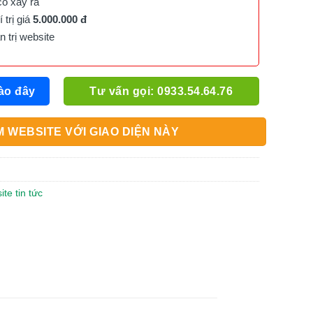
cố xảy ra
trị giá
5.000.000 đ
trị website
ào đây
Tư vấn gọi: 0933.54.64.76
 WEBSITE VỚI GIAO DIỆN NÀY
te tin tức