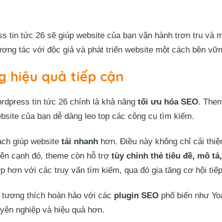
s tin tức 26 sẽ giúp website của bạn vận hành trơn tru và m
ương tác với độc giả và phát triển website một cách bền vữn
g hiệu quả tiếp cận
rdpress tin tức 26 chính là khả năng
tối ưu hóa SEO
. The
site của bạn dễ dàng leo top các công cụ tìm kiếm.
ạch giúp website
tải nhanh
hơn. Điều này không chỉ cải thi
Bên cạnh đó, theme còn hỗ trợ
tùy chỉnh thẻ tiêu đề, mô tả
 hơn với các truy vấn tìm kiếm, qua đó gia tăng cơ hội tiế
n tương thích hoàn hảo với các
plugin SEO
phổ biến như Yo
uyên nghiệp và hiệu quả hơn.