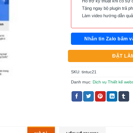
Hỗ trợ kỹ thuật khi có sự 
Tặng ngay bộ plugin trả phí 
Làm video hướng dẫn quản 
Nhắn tin Zalo bấm v
ĐẶT LÀM
SKU:
tintuc21
Danh mục:
Dịch vụ Thiết kế websi