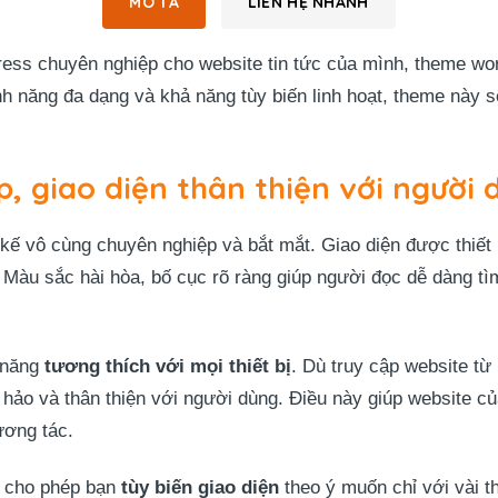
MÔ TẢ
LIÊN HỆ NHANH
s chuyên nghiệp cho website tin tức của mình, theme wordp
ính năng đa dạng và khả năng tùy biến linh hoạt, theme này s
p, giao diện thân thiện với người 
kế vô cùng chuyên nghiệp và bắt mắt. Giao diện được thiết k
. Màu sắc hài hòa, bố cục rõ ràng giúp người đọc dễ dàng tì
ả năng
tương thích với mọi thiết bị
. Dù truy cập website từ
n hảo và thân thiện với người dùng. Điều này giúp website c
ương tác.
n cho phép bạn
tùy biến giao diện
theo ý muốn chỉ với vài t