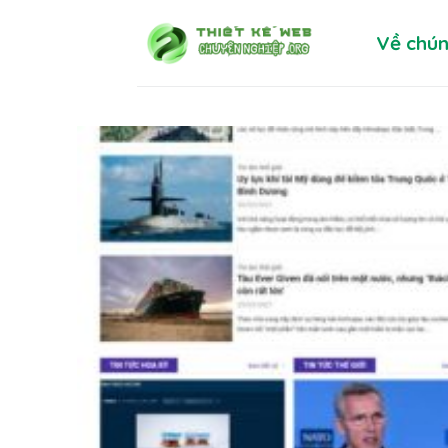
Skip
Về chún
to
content