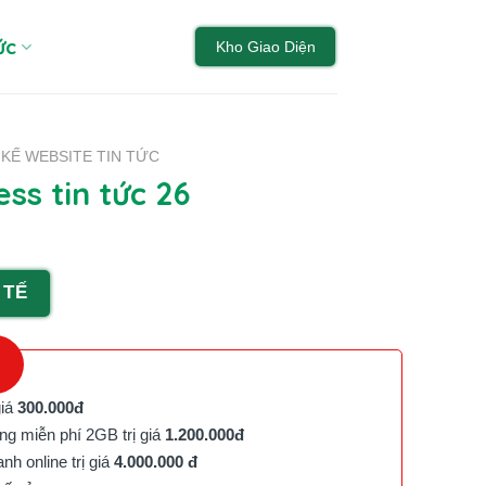
ức
Kho Giao Diện
 KẾ WEBSITE TIN TỨC
s tin tức 26
 TẾ
giá
300.000đ
g miễn phí 2GB trị giá
1.200.000đ
h online trị giá
4.000.000 đ