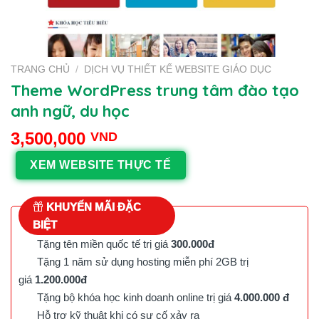
TRANG CHỦ
/
DỊCH VỤ THIẾT KẾ WEBSITE GIÁO DỤC
Theme WordPress trung tâm đào tạo
anh ngữ, du học
3,500,000
VND
XEM WEBSITE THỰC TẾ
KHUYẾN MÃI ĐẶC
BIỆT
Tặng tên miền quốc tế trị giá
300.000đ
Tặng 1 năm sử dụng hosting miễn phí 2GB trị
giá
1.200.000đ
Tặng bộ khóa học kinh doanh online trị giá
4.000.000 đ
Hỗ trợ kỹ thuật khi có sự cố xảy ra