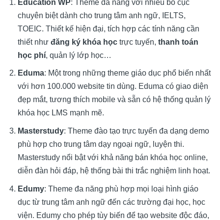
Education WP
: Theme đa năng với nhiều bố cục
chuyên biệt dành cho trung tâm anh ngữ, IELTS,
TOEIC. Thiết kế hiện đại, tích hợp các tính năng cần
thiết như
đăng ký khóa học
trực tuyến,
thanh toán
học phí
, quản lý lớp học…
Eduma
: Một trong những theme giáo dục phổ biến nhất
với hơn 100.000 website tin dùng. Eduma có giao diện
đẹp mắt, tương thích mobile và sẵn có hệ thống quản lý
khóa học LMS mạnh mẽ.
Masterstudy
: Theme đào tạo trực tuyến đa dạng demo
phù hợp cho trung tâm dạy ngoại ngữ, luyện thi.
Masterstudy nổi bật với khả năng bán khóa học online,
diễn đàn hỏi đáp, hệ thống bài thi trắc nghiệm linh hoạt.
Edumy
: Theme đa năng phù hợp mọi loại hình giáo
dục từ trung tâm anh ngữ đến các trường đại học, học
viện. Edumy cho phép tùy biến để tạo website độc đáo,