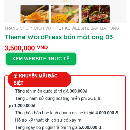
TRANG CHỦ
/
DỊCH VỤ THIẾT KẾ WEBSITE BÁN MẬT ONG
Theme WordPress bán mật ong 03
3,500,000
VND
XEM WEBSITE THỰC TẾ
KHUYẾN MÃI ĐẶC
BIỆT
Tặng tên miền quốc tế trị giá
300.000đ
Tặng 1 năm sử dụng hosting miễn phí 2GB trị
giá
1.200.000đ
Tặng bộ khóa học kinh doanh online trị giá
4.000.000 đ
Hỗ trợ kỹ thuật khi có sự cố xảy ra
Tặng ngay bộ plugin trả phí trị giá
5.000.000 đ