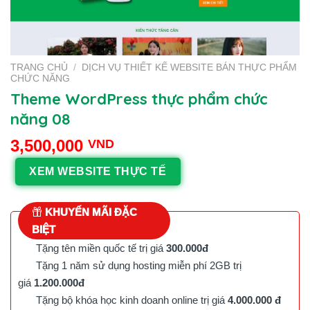
TRANG CHỦ
/
DỊCH VỤ THIẾT KẾ WEBSITE BÁN THỰC PHẨM
CHỨC NĂNG
Theme WordPress thực phẩm chức
năng 08
3,500,000
VND
XEM WEBSITE THỰC TẾ
KHUYẾN MÃI ĐẶC
BIỆT
Tặng tên miền quốc tế trị giá
300.000đ
Tặng 1 năm sử dụng hosting miễn phí 2GB trị
giá
1.200.000đ
Tặng bộ khóa học kinh doanh online trị giá
4.000.000 đ