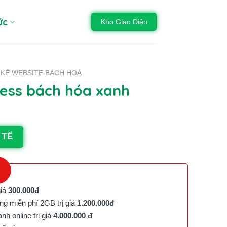
ức
Kho Giao Diện
 KẾ WEBSITE BÁCH HOÁ
ss bách hóa xanh
 TẾ
giá
300.000đ
g miễn phí 2GB trị giá
1.200.000đ
h online trị giá
4.000.000 đ