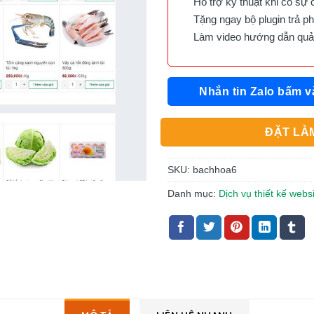
Hỗ trợ kỹ thuật khi có sự 
Tặng ngay bộ plugin trả phí 
Làm video hướng dẫn quản 
Nhắn tin Zalo bấm v
ĐẶT LÀM
SKU:
bachhoa6
Danh mục:
Dịch vụ thiết kế webs