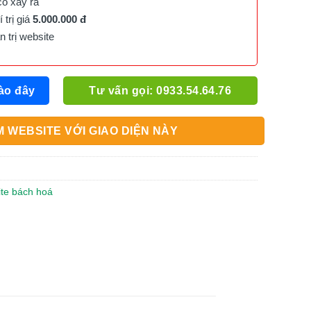
cố xảy ra
trị giá
5.000.000 đ
trị website
ào đây
Tư vấn gọi: 0933.54.64.76
 WEBSITE VỚI GIAO DIỆN NÀY
ite bách hoá