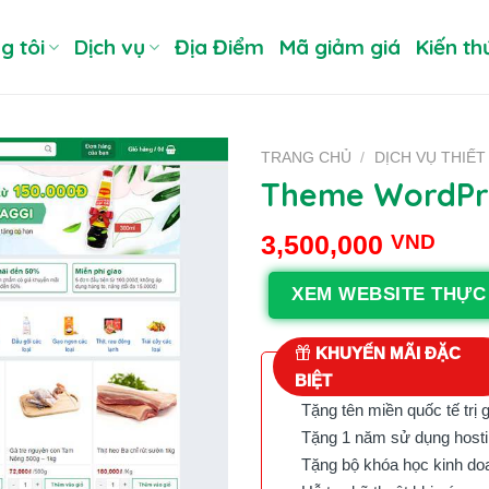
g tôi
Dịch vụ
Địa Điểm
Mã giảm giá
Kiến th
TRANG CHỦ
/
DỊCH VỤ THIẾT
Theme WordPre
3,500,000
VND
XEM WEBSITE THỰC
KHUYẾN MÃI ĐẶC
BIỆT
Tặng tên miền quốc tế trị 
Tặng 1 năm sử dụng hostin
Tặng bộ khóa học kinh doan