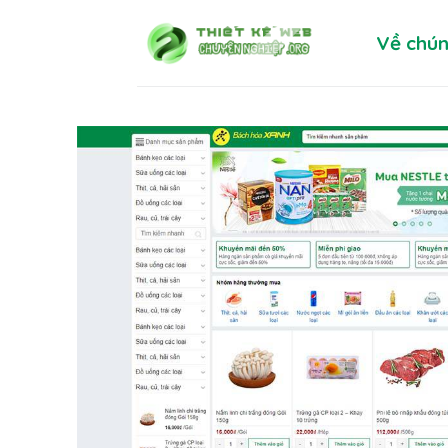
Skip
Về chún
to
content