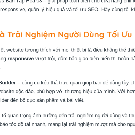
Bán Tạp Hóa 03 – giải pháp toàn diện cho cửa hàng online
responsive, quản lý hiệu quả và tối ưu SEO. Hãy cùng tôi 
à Trải Nghiệm Người Dùng Tối Ưu
một website tương thích với mọi thiết bị là điều không thể
năng
responsive
vượt trội, đảm bảo giao diện hiển thị hoàn hả
.
Builder
– công cụ kéo thả trực quan giúp bạn dễ dàng tùy ch
 website độc đáo, phù hợp với thương hiệu của mình. Với hơ
lider đến bố cục sản phẩm và bài viết.
 yếu tố quan trọng ảnh hưởng đến trải nghiệm người dùng và
ảo tốc độ tải nhanh, mang lại trải nghiệm mượt mà cho ngư