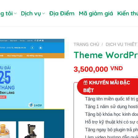
g tôi
Dịch vụ
Địa Điểm
Mã giảm giá
Kiến th
TRANG CHỦ
/
DỊCH VỤ THIẾT
Theme WordPre
3,500,000
VND
KHUYẾN MÃI ĐẶC
BIỆT
Tặng tên miền quốc tế trị 
Tặng 1 năm sử dụng hostin
Tặng bộ khóa học kinh doan
Hỗ trợ kỹ thuật khi có sự 
Tặng ngay bộ plugin trả phí 
Làm video hướng dẫn quản 