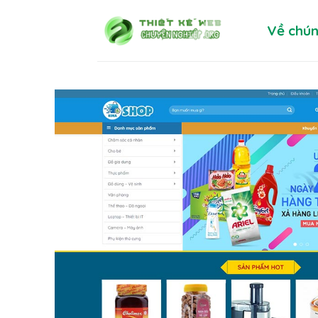
Skip
Về chún
to
content