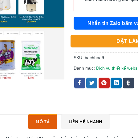
Nhắn tin Zalo bấm v
ĐẶT LÀM
SKU:
bachhoa9
Danh mục:
Dịch vụ thiết kế webs
MÔ TẢ
LIÊN HỆ NHANH