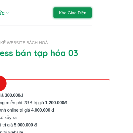
ức
Kho Giao Diện
 KẾ WEBSITE BÁCH HOÁ
ss bán tạp hóa 03
giá
300.000đ
g miễn phí 2GB trị giá
1.200.000đ
h online trị giá
4.000.000 đ
cố xảy ra
trị giá
5.000.000 đ
trị website