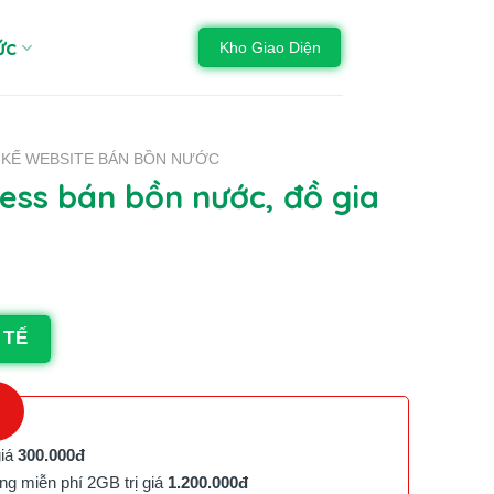
ức
Kho Giao Diện
T KẾ WEBSITE BÁN BỒN NƯỚC
ss bán bồn nước, đồ gia
 TẾ
giá
300.000đ
g miễn phí 2GB trị giá
1.200.000đ