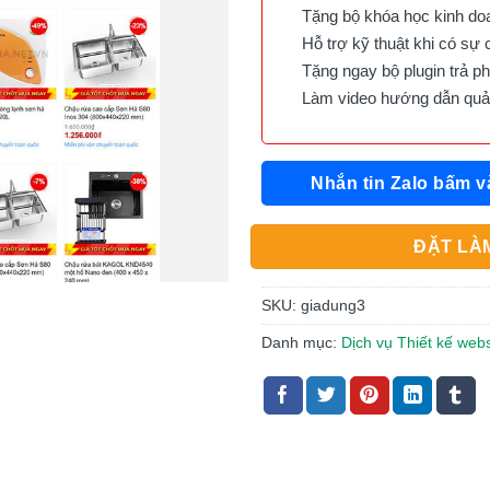
Tặng bộ khóa học kinh doan
Hỗ trợ kỹ thuật khi có sự 
Tặng ngay bộ plugin trả phí 
Làm video hướng dẫn quản 
Nhắn tin Zalo bấm v
ĐẶT LÀM
SKU:
giadung3
Danh mục:
Dịch vụ Thiết kế web