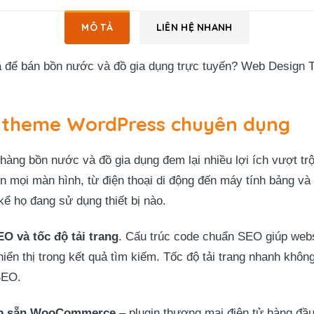
MÔ TẢ
LIÊN HỆ NHANH
uả để bán bồn nước và đồ gia dụng trực tuyến? Web Design
a theme WordPress chuyên dụng
g bồn nước và đồ gia dụng đem lại nhiều lợi ích vượt trội
ên mọi màn hình, từ điện thoại di động đến máy tính bảng v
ể họ đang sử dụng thiết bị nào.
O và tốc độ tải trang
. Cấu trúc code chuẩn SEO giúp web
iển thị trong kết quả tìm kiếm. Tốc độ tải trang nhanh không
SEO.
ợp sẵn WooCommerce
– plugin thương mại điện tử hàng đầ