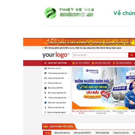
Skip
Về chún
to
content