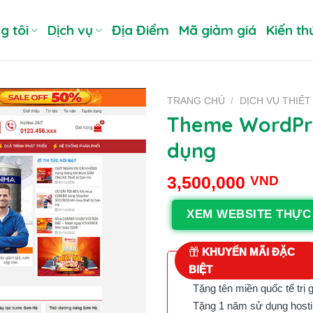
g tôi
Dịch vụ
Địa Điểm
Mã giảm giá
Kiến th
TRANG CHỦ
/
DỊCH VỤ THIẾ
Theme WordPre
dụng
3,500,000
VND
XEM WEBSITE THỰC
KHUYẾN MÃI ĐẶC
BIỆT
Tặng tên miền quốc tế trị 
Tặng 1 năm sử dụng hostin