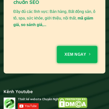
chuẩn SEO
Đầy đủ các lĩnh vực: Bán hàng, Bất động sản, ô
tô, spa, sức khỏe, giới thiệu, nội thất,
mã giảm
giá, so sánh giá,...
XEM NGAY
Kênh Youtube