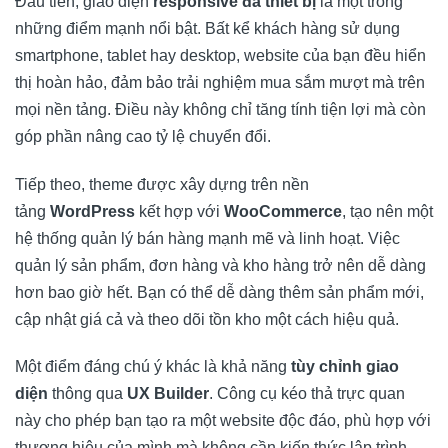
Đầu tiên, giao diện
responsive đa thiết bị
là một trong
những điểm mạnh nổi bật. Bất kể khách hàng sử dụng
smartphone, tablet hay desktop, website của bạn đều hiển
thị hoàn hảo, đảm bảo trải nghiệm mua sắm mượt mà trên
mọi nền tảng. Điều này không chỉ tăng tính tiện lợi mà còn
góp phần nâng cao tỷ lệ chuyển đổi.
Tiếp theo, theme được xây dựng trên nền
tảng
WordPress
kết hợp với
WooCommerce
, tạo nên một
hệ thống quản lý bán hàng mạnh mẽ và linh hoạt. Việc
quản lý sản phẩm, đơn hàng và kho hàng trở nên dễ dàng
hơn bao giờ hết. Bạn có thể dễ dàng thêm sản phẩm mới,
cập nhật giá cả và theo dõi tồn kho một cách hiệu quả.
Một điểm đáng chú ý khác là khả năng
tùy chỉnh giao
diện
thông qua
UX Builder
. Công cụ kéo thả trực quan
này cho phép bạn tạo ra một website độc đáo, phù hợp với
thương hiệu của mình mà không cần kiến thức lập trình