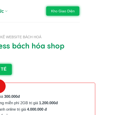
ức
Kho Giao Diện
 KẾ WEBSITE BÁCH HOÁ
ss bách hóa shop
 TẾ
giá
300.000đ
g miễn phí 2GB trị giá
1.200.000đ
h online trị giá
4.000.000 đ