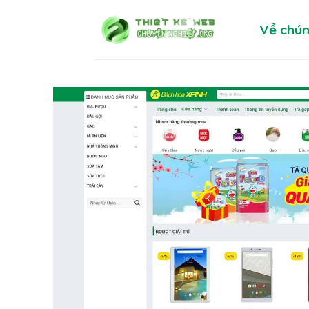
Skip
Về chún
to
content