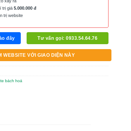
cố xảy ra
trị giá
5.000.000 đ
trị website
ào đây
Tư vấn gọi: 0933.54.64.76
 WEBSITE VỚI GIAO DIỆN NÀY
ite bách hoá