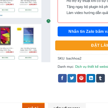
Hỗ trợ kỹ thuật khi có sự 
Tặng ngay bộ plugin trả phí 
Làm video hướng dẫn quản 
Nhắn tin Zalo bấm v
ĐẶT LÀM
SKU:
bachhoa2
Danh mục:
Dịch vụ thiết kế webs