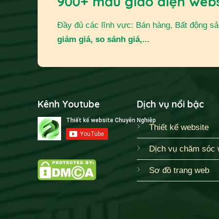
900+ mẫu giao diện web
Đầy đủ các lĩnh vực: Bán hàng, Bất động sản,
giảm giá, so sánh giá,...
Kênh Youtube
Dịch vụ nổi bậc
Thiết kế website
Dịch vụ chăm sóc 
Sơ đồ trang web