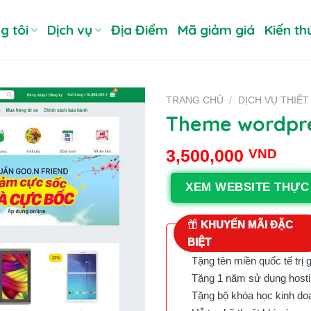
g tôi
Dịch vụ
Địa Điểm
Mã giảm giá
Kiến th
TRANG CHỦ
/
DỊCH VỤ THIẾT
Theme wordpre
3,500,000
VND
XEM WEBSITE THỰC
KHUYẾN MÃI ĐẶC
BIỆT
Tặng tên miền quốc tế trị 
Tặng 1 năm sử dụng hostin
Tặng bộ khóa học kinh doan