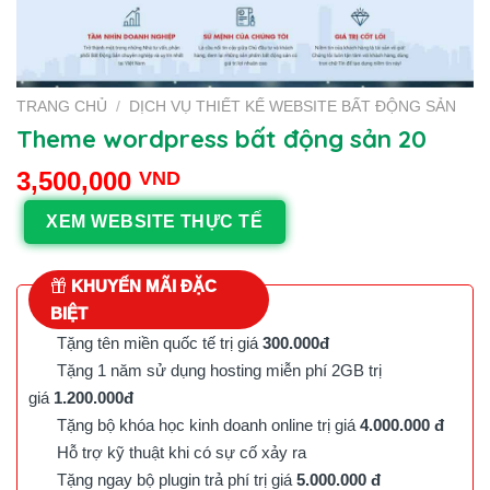
TRANG CHỦ
/
DỊCH VỤ THIẾT KẾ WEBSITE BẤT ĐỘNG SẢN
Theme wordpress bất động sản 20
3,500,000
VND
XEM WEBSITE THỰC TẾ
KHUYẾN MÃI ĐẶC
BIỆT
Tặng tên miền quốc tế trị giá
300.000đ
Tặng 1 năm sử dụng hosting miễn phí 2GB trị
giá
1.200.000đ
Tặng bộ khóa học kinh doanh online trị giá
4.000.000 đ
Hỗ trợ kỹ thuật khi có sự cố xảy ra
Tặng ngay bộ plugin trả phí trị giá
5.000.000 đ