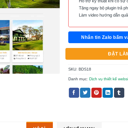
Hỗ trợ kỹ thuật khi có sự 
Tặng ngay bộ plugin trả phí 
Làm video hướng dẫn quản 
Nhắn tin Zalo bấm v
ĐẶT LÀM
SKU:
BDS18
Danh mục:
Dịch vụ thiết kế webs