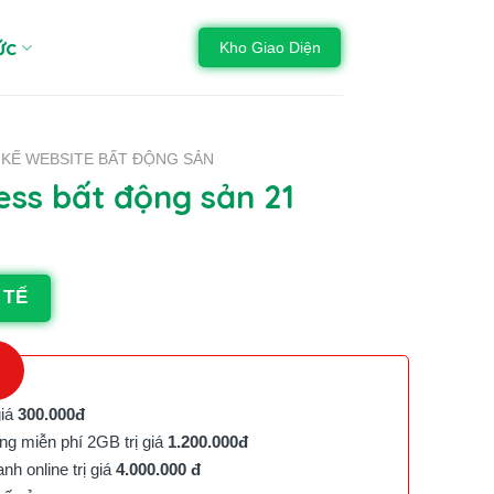
ức
Kho Giao Diện
 KẾ WEBSITE BẤT ĐỘNG SẢN
ss bất động sản 21
 TẾ
giá
300.000đ
g miễn phí 2GB trị giá
1.200.000đ
h online trị giá
4.000.000 đ