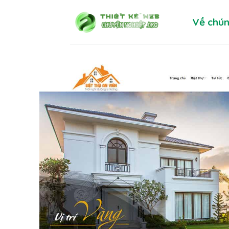
Skip
Về chún
to
content