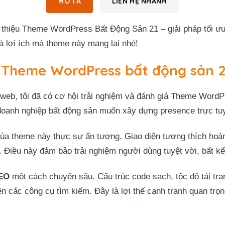
MÔ TẢ
LIÊN HỆ NHANH
thiệu Theme WordPress Bất Động Sản 21 – giải pháp tối ưu 
à lợi ích mà theme này mang lại nhé!
a Theme WordPress bất động sản 2
ế web, tôi đã có cơ hội trải nghiệm và đánh giá Theme WordP
oanh nghiệp bất động sản muốn xây dựng presence trực t
ủa theme này thực sự ấn tượng. Giao diện tương thích hoàn h
 Điều này đảm bảo trải nghiệm người dùng tuyệt vời, bất kể
SEO
một cách chuyên sâu. Cấu trúc code sạch, tốc độ tải tr
rên các công cụ tìm kiếm. Đây là lợi thế cạnh tranh quan trọn