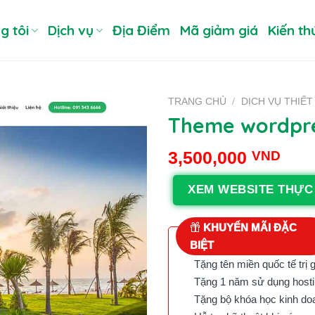
g tôi
Dịch vụ
Địa Điểm
Mã giảm giá
Kiến th
TRANG CHỦ
/
DỊCH VỤ THIẾT
Theme wordpre
3,500,000
VND
XEM WEBSITE THỰC
KHUYẾN MÃI ĐẶC
BIỆT
Tặng tên miền quốc tế trị 
Tặng 1 năm sử dụng hostin
Tặng bộ khóa học kinh doan