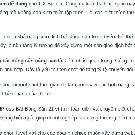
iến dễ dàng
nhờ UX Builder. Công cụ kéo thả trực quan này
g mà không cần kiến thức lập trình. Tôi đặc biệt thích thư
, mở ra khả năng giao dịch bất động sản trực tuyến. Hệ th
ây là nền tảng lý tưởng để xây dựng một sàn giao dịch bất
m bất động sản nâng cao
là điểm nhấn quan trọng. Công cụ 
 phù hợp. Đây là yếu tố then chốt để tăng tỷ lệ chuyển đổi
 đòi hỏi một chút thời gian để làm quen với các tính năng n
hết tiềm năng của theme.
Press Bất Động Sản 21 vì tính toàn diện và chuyên biệt cho
keting hiệu quả, giúp doanh nghiệp tạo dựng thương hiệu mạ
 chọn tuyệt vời cho các doanh nghiệp muốn xây dựng websi