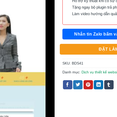
Hỗ trợ kỹ thuật khi có sự 
Tặng ngay bộ plugin trả phí 
Làm video hướng dẫn quản 
Nhắn tin Zalo bấm v
ĐẶT LÀM
SKU:
BDS41
Danh mục:
Dịch vụ thiết kế webs