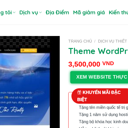
g tôi
Dịch vụ
Địa Điểm
Mã giảm giá
Kiến th
TRANG CHỦ
/
DỊCH VỤ THIẾT
Theme WordPre
3,500,000
VND
XEM WEBSITE THỰC
KHUYẾN MÃI ĐẶC
BIỆT
Tặng tên miền quốc tế trị 
Tặng 1 năm sử dụng hostin
Tặng bộ khóa học kinh doan