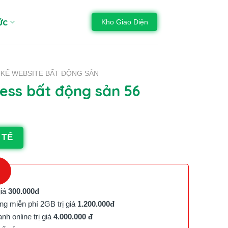
ức
Kho Giao Diện
 KẾ WEBSITE BẤT ĐỘNG SẢN
ss bất động sản 56
 TẾ
giá
300.000đ
g miễn phí 2GB trị giá
1.200.000đ
h online trị giá
4.000.000 đ