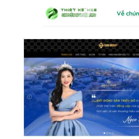
Skip
Về chún
to
content