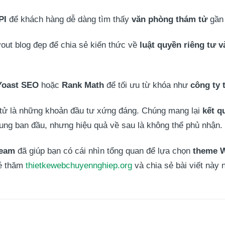
PI
để khách hàng dễ dàng tìm thấy
văn phòng thám tử
gần 
ut blog đẹp để chia sẻ kiến thức về
luật quyền riêng tư 
Yoast SEO
hoặc
Rank Math
để tối ưu từ khóa như
công ty 
tử là những khoản đầu tư xứng đáng. Chúng mang lại
kết q
ung ban đầu, nhưng hiệu quả về sau là không thể phủ nhận.
Team
đã giúp bạn có cái nhìn tổng quan để lựa chọn
theme 
hé thăm
thietkewebchuyennghiep.org
và chia sẻ bài viết này 