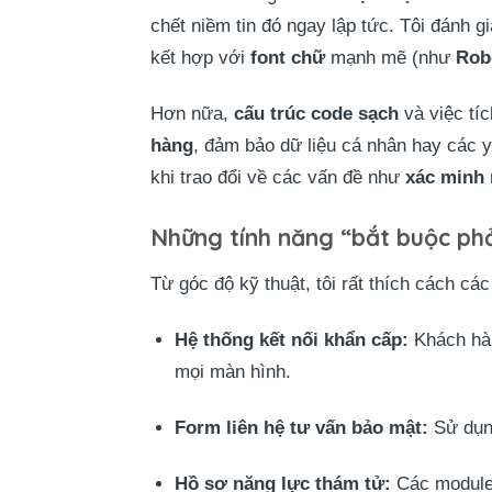
chết niềm tin đó ngay lập tức. Tôi đánh 
kết hợp với
font chữ
mạnh mẽ (như
Rob
Hơn nữa,
cấu trúc code sạch
và việc tí
hàng
, đảm bảo dữ liệu cá nhân hay các 
khi trao đổi về các vấn đề như
xác minh 
Những tính năng “bắt buộc phải
Từ góc độ kỹ thuật, tôi rất thích cách cá
Hệ thống kết nối khẩn cấp:
Khách hà
mọi màn hình.
Form liên hệ tư vấn bảo mật:
Sử dụ
Hồ sơ năng lực thám tử:
Các module 