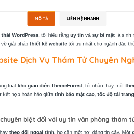
MÔ TẢ
LIÊN HỆ NHANH
h thái WordPress
, tôi hiểu rằng
uy tín
và
sự bí mật
là sinh
 về giải pháp
thiết kế website
tối ưu nhất cho ngành đặc th
ebsite Dịch Vụ Thám Tử Chuyên Ng
àng loạt
kho giao diện ThemeForest
, tôi nhận thấy một
the
ự kết hợp hoàn hảo giữa
tính bảo mật cao
,
tốc độ tải tran
chuyên biệt đối với uy tín văn phòng thám t
hay
theo dõi ngoại tình
, họ cần một nơi đáng tin cậy. Một