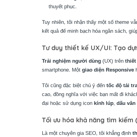
thuyết phục.
Tuy nhiên, tôi nhận thấy một số theme vẫ
kết quả để minh bạch hóa ngân sách, giú
Tư duy thiết kế UX/UI: Tạo dự
Trải nghiệm người dùng
(UX) trên
thiết
smartphone. Một
giao diện Responsive
h
Tôi cũng đặc biệt chú ý đến
tốc độ tải tr
cao, đồng nghĩa với việc bạn mất đi khá
đại hoặc sử dụng icon
kính lúp
,
dấu vân 
Tối ưu hóa khả năng tìm kiếm 
Là một chuyên gia SEO, tôi khẳng định
t