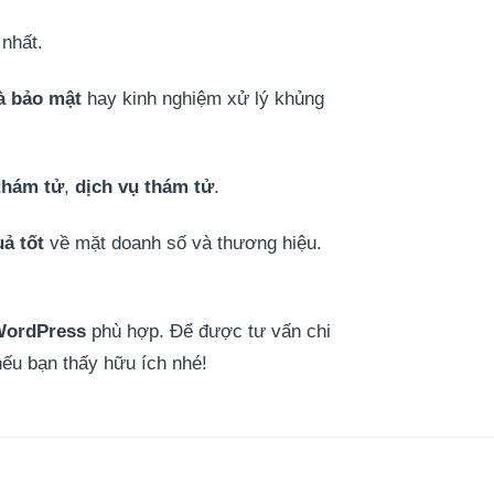
nhất.
và bảo mật
hay kinh nghiệm xử lý khủng
thám tử
,
dịch vụ thám tử
.
uả tốt
về mặt doanh số và thương hiệu.
WordPress
phù hợp. Để được tư vấn chi
nếu bạn thấy hữu ích nhé!