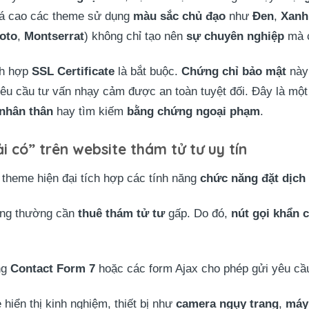
giá cao các theme sử dụng
màu sắc chủ đạo
như
Đen
,
Xanh
oto
,
Montserrat
) không chỉ tạo nên
sự chuyên nghiệp
mà c
ch hợp
SSL Certificate
là bắt buộc.
Chứng chỉ bảo mật
này
yêu cầu tư vấn nhạy cảm được an toàn tuyệt đối. Đây là mộ
nhân thân
hay tìm kiếm
bằng chứng ngoại phạm
.
 có” trên website thám tử tư uy tín
c theme hiện đại tích hợp các tính năng
chức năng đặt dịch
ng thường cần
thuê thám tử tư
gấp. Do đó,
nút gọi khẩn 
ng
Contact Form 7
hoặc các form Ajax cho phép gửi yêu c
hiển thị kinh nghiệm, thiết bị như
camera ngụy trang
,
máy