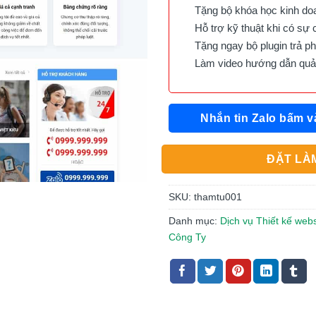
Tặng bộ khóa học kinh doan
Hỗ trợ kỹ thuật khi có sự 
Tặng ngay bộ plugin trả phí 
Làm video hướng dẫn quản 
Nhắn tin Zalo bấm v
ĐẶT LÀM
SKU:
thamtu001
Danh mục:
Dịch vụ Thiết kế webs
Công Ty