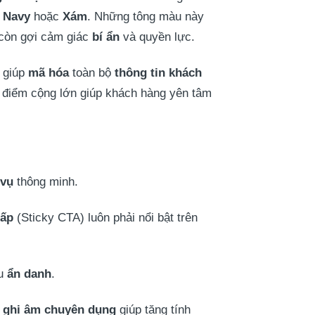
 Navy
hoặc
Xám
. Những tông màu này
òn gợi cảm giác
bí ẩn
và quyền lực.
 giúp
mã hóa
toàn bộ
thông tin khách
t điểm cộng lớn giúp khách hàng yên tâm
 vụ
thông minh.
cấp
(Sticky CTA) luôn phải nổi bật trên
ầu
ẩn danh
.
 ghi âm chuyên dụng
giúp tăng tính