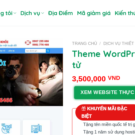
g tôi
Dịch vụ
Địa Điểm
Mã giảm giá
Kiến th
TRANG CHỦ
/
DỊCH VỤ THIẾT
Theme WordPre
tử
3,500,000
VND
XEM WEBSITE THỰC
KHUYẾN MÃI ĐẶC
BIỆT
Tặng tên miền quốc tế trị 
Tặng 1 năm sử dụng hostin