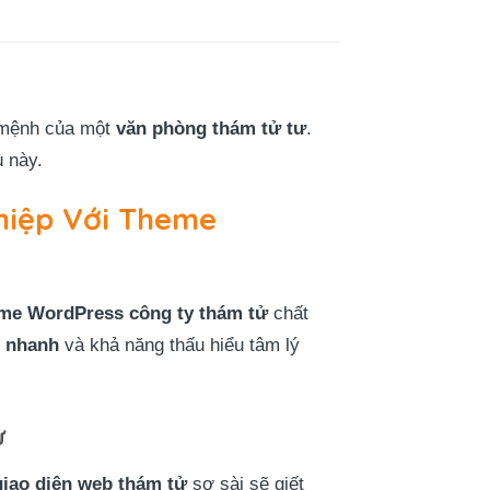
 mệnh của một
văn phòng thám tử tư
.
ù này.
hiệp Với Theme
me WordPress công ty thám tử
chất
g nhanh
và khả năng thấu hiểu tâm lý
ử
giao diện web thám tử
sơ sài sẽ giết