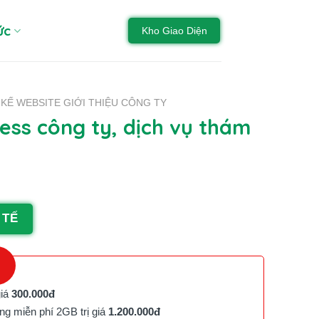
ức
Kho Giao Diện
 KẾ WEBSITE GIỚI THIỆU CÔNG TY
ss công ty, dịch vụ thám
 TẾ
giá
300.000đ
g miễn phí 2GB trị giá
1.200.000đ