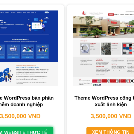
e WordPress bán phần
Theme WordPress công t
mềm doanh nghiệp
xuất linh kiện
3,500,000
VND
3,500,000
VND
XEM THÔNG TIN
M WEBSITE THỰC TẾ