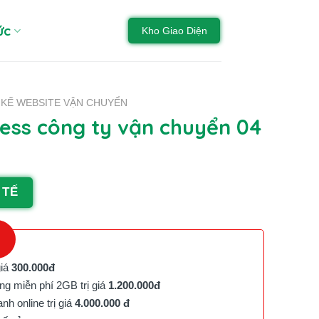
ức
Kho Giao Diện
T KẾ WEBSITE VẬN CHUYỂN
ss công ty vận chuyển 04
 TẾ
giá
300.000đ
g miễn phí 2GB trị giá
1.200.000đ
h online trị giá
4.000.000 đ