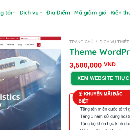
g tôi
Dịch vụ
Địa Điểm
Mã giảm giá
Kiến th
TRANG CHỦ
/
DỊCH VỤ THIẾ
Theme WordPre
3,500,000
VND
XEM WEBSITE THỰC
KHUYẾN MÃI ĐẶC
BIỆT
Tặng tên miền quốc tế trị 
Tặng 1 năm sử dụng hostin
Tặng bộ khóa học kinh doan