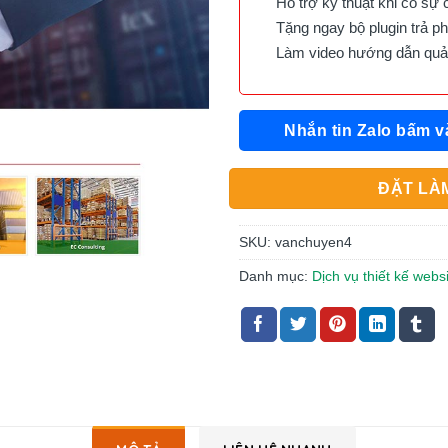
Hỗ trợ kỹ thuật khi có sự 
Tặng ngay bộ plugin trả phí 
Làm video hướng dẫn quản 
Nhắn tin Zalo bấm v
ĐẶT LÀM
SKU:
vanchuyen4
Danh mục:
Dịch vụ thiết kế webs