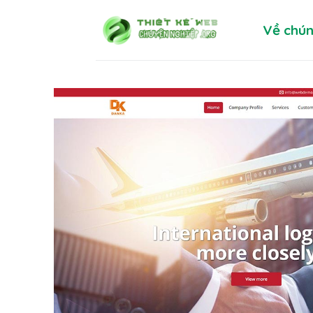
Skip
Về chún
to
content