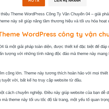
MÔ TẢ
LIÊN HỆ NHANH
thiệu Theme WordPress Công Ty Vận Chuyển 04 – giải pháp 
heme này sẽ giúp nâng tầm thương hiệu và tối ưu hóa hoạt 
 Theme WordPress công ty vận ch
à một giải pháp toàn diện, được thiết kế đặc biệt để đáp
sự ấn tượng với những tính năng độc đáo mà theme này mang
ểm cộng lớn. Theme này tương thích hoàn hảo với mọi thiết 
tuyệt vời, bất kể họ truy cập website từ đâu.
ột cách chuyên nghiệp. Điều này giúp website của bạn dễ 
 mà theme này tối ưu tốc độ tải trang, một yếu tố quan trọn